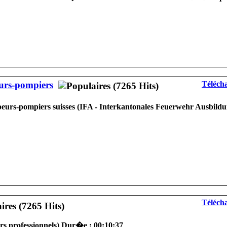
eurs-pompiers
Télécha
peurs-pompiers suisses (IFA - Interkantonales Feuerwehr Ausbild
Télécha
s professionnels) Dur�e : 00:10:37