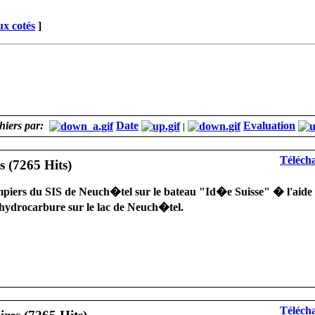
x cotés
]
chiers par:
Date
Evaluation
|
Télécha
mpiers du SIS de Neuch�tel sur le bateau "Id�e Suisse" � l'aide d
'hydrocarbure sur le lac de Neuch�tel.
Télécha