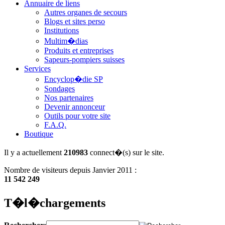
Annuaire de liens
Autres organes de secours
Blogs et sites perso
Institutions
Multim�dias
Produits et entreprises
Sapeurs-pompiers suisses
Services
Encyclop�die SP
Sondages
Nos partenaires
Devenir annonceur
Outils pour votre site
F.A.Q.
Boutique
Il y a actuellement
210983
connect�(s) sur le site.
Nombre de visiteurs depuis Janvier 2011 :
11 542 249
T�l�chargements