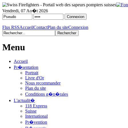
Vendredi, 07 Ao�t 2026
Flus RSS
Accueil
Contact
Plan du site
Connexion
Menu
Accueil
Pr�sentation
Portrait
Livre d'Or
Nous recommander
Plan du site
Conditions g�n�rales
L'actualit�
118 Express
Suisse
International
Pr�vention