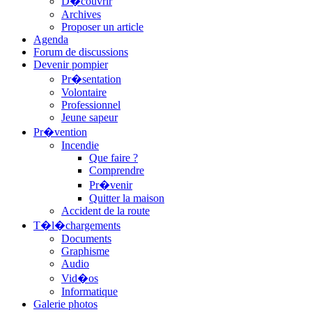
D�couvrir
Archives
Proposer un article
Agenda
Forum de discussions
Devenir pompier
Pr�sentation
Volontaire
Professionnel
Jeune sapeur
Pr�vention
Incendie
Que faire ?
Comprendre
Pr�venir
Quitter la maison
Accident de la route
T�l�chargements
Documents
Graphisme
Audio
Vid�os
Informatique
Galerie photos