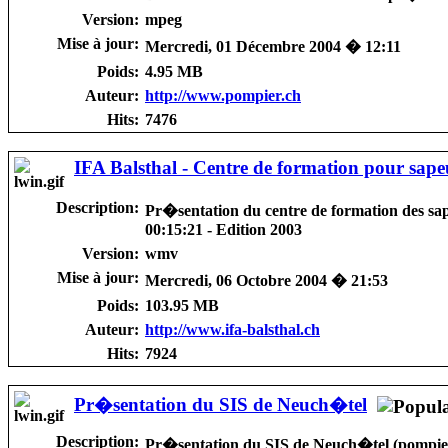
Version:
mpeg
Mise à jour:
Mercredi, 01 Décembre 2004 � 12:11
Poids:
4.95 MB
Auteur:
http://www.pompier.ch
Hits:
7476
IFA Balsthal - Centre de formation pour sap
Description:
Pr�sentation du centre de formation des sa
00:15:21 - Edition 2003
Version:
wmv
Mise à jour:
Mercredi, 06 Octobre 2004 � 21:53
Poids:
103.95 MB
Auteur:
http://www.ifa-balsthal.ch
Hits:
7924
Pr�sentation du SIS de Neuch�tel
Description:
Pr�sentation du SIS de Neuch�tel (pompier