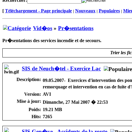
Rechercher:
[
Téléchargement - Page principale
Nouveaux
Populaires
Mieu
|
|
|
Vid�os
»
Pr�sentations
Pr�sentations des services incendie et de secours.
Trier les fi
SIS de Neuch�tel - Exercice Lac
Description:
09.05.2007- Exercices d'intervention des po
remorquage et intervention en cas de fuite d
Version:
AVI
Mise à jour:
Dimanche, 27 Mai 2007 � 22:53
Poids:
19.21 MB
Hits:
7265
SIS Gen�ve - Accidents de la route