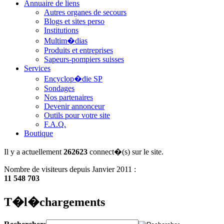
Annuaire de liens
Autres organes de secours
Blogs et sites perso
Institutions
Multim�dias
Produits et entreprises
Sapeurs-pompiers suisses
Services
Encyclop�die SP
Sondages
Nos partenaires
Devenir annonceur
Outils pour votre site
F.A.Q.
Boutique
Il y a actuellement
262623
connect�(s) sur le site.
Nombre de visiteurs depuis Janvier 2011 :
11 548 703
T�l�chargements