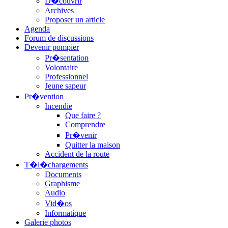
D�couvrir
Archives
Proposer un article
Agenda
Forum de discussions
Devenir pompier
Pr�sentation
Volontaire
Professionnel
Jeune sapeur
Pr�vention
Incendie
Que faire ?
Comprendre
Pr�venir
Quitter la maison
Accident de la route
T�l�chargements
Documents
Graphisme
Audio
Vid�os
Informatique
Galerie photos