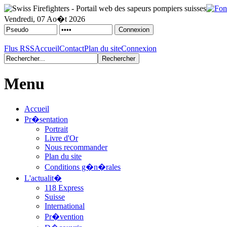
Vendredi, 07 Ao�t 2026
Flus RSS
Accueil
Contact
Plan du site
Connexion
Menu
Accueil
Pr�sentation
Portrait
Livre d'Or
Nous recommander
Plan du site
Conditions g�n�rales
L'actualit�
118 Express
Suisse
International
Pr�vention