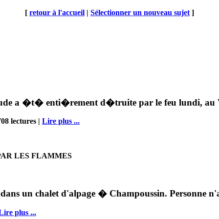
[
retour à l'accueil
|
Sélectionner un nouveau sujet
]
de a �t� enti�rement d�truite par le feu lundi, au 
08 lectures |
Lire plus ...
PAR LES FLAMMES
i dans un chalet d'alpage � Champoussin. Personne n
Lire plus ...