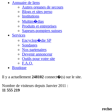
Annuaire de liens
Autres organes de secours
Blogs et sites perso
Institutions
Multim�dias
Produits et entreprises
Sapeurs-pompiers suisses
Services
Encyclop�die SP
Sondages
Nos partenaires
Devenir annonceur
Outils pour votre site
F.A.Q.
Boutique
Il y a actuellement
248102
connect�(s) sur le site.
Nombre de visiteurs depuis Janvier 2011 :
11 555 219
reche