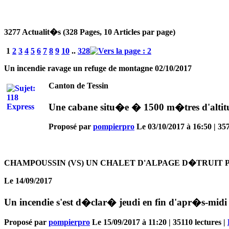
3277 Actualit�s (328 Pages, 10 Articles par page)
1
2
3
4
5
6
7
8
9
10
..
328
Un incendie ravage un refuge de montagne 02/10/2017
Canton de Tessin
Une cabane situ�e � 1500 m�tres d'altitu
Proposé par
pompierpro
Le 03/10/2017 à 16:50 | 357
CHAMPOUSSIN (VS) UN CHALET D'ALPAGE D�TRUIT 
Le 14/09/2017
Un incendie s'est d�clar� jeudi en fin d'apr�s-mid
Proposé par
pompierpro
Le 15/09/2017 à 11:20 | 35110 lectures |