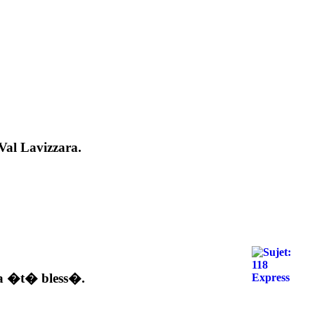
Val Lavizzara.
'a �t� bless�.