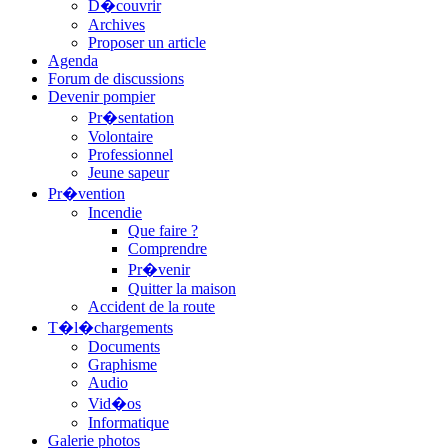
D�couvrir
Archives
Proposer un article
Agenda
Forum de discussions
Devenir pompier
Pr�sentation
Volontaire
Professionnel
Jeune sapeur
Pr�vention
Incendie
Que faire ?
Comprendre
Pr�venir
Quitter la maison
Accident de la route
T�l�chargements
Documents
Graphisme
Audio
Vid�os
Informatique
Galerie photos