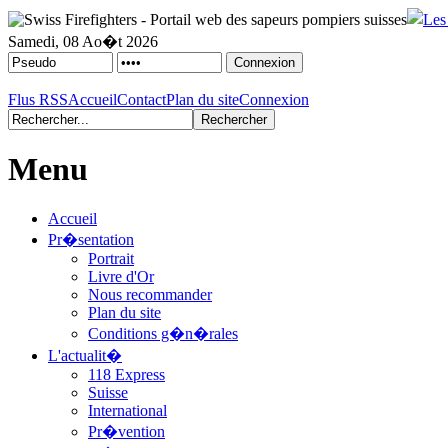
Samedi, 08 Ao�t 2026
Flus RSS
Accueil
Contact
Plan du site
Connexion
Menu
Accueil
Pr�sentation
Portrait
Livre d'Or
Nous recommander
Plan du site
Conditions g�n�rales
L'actualit�
118 Express
Suisse
International
Pr�vention