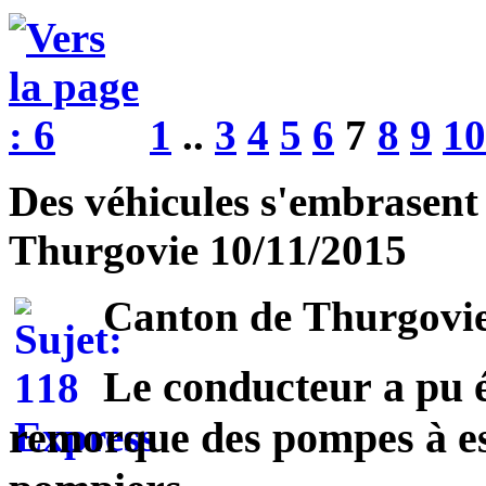
1
..
3
4
5
6
7
8
9
10
Des véhicules s'embrasent 
Thurgovie 10/11/2015
Canton de Thurgovi
Le conducteur a pu él
remorque des pompes à es