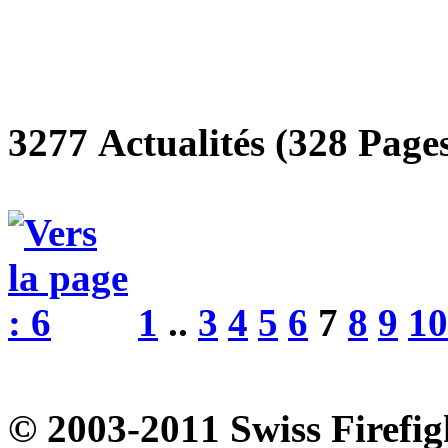
3277 Actualités (328 Pages
1
..
3
4
5
6
7
8
9
10
© 2003-2011 Swiss Firefigh