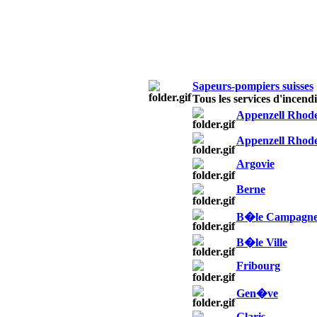
Sapeurs-pompiers suisses
Tous les services d'incendi
Appenzell Rhod
Appenzell Rhode
Argovie
Berne
B�le Campagn
B�le Ville
Fribourg
Gen�ve
Glaris