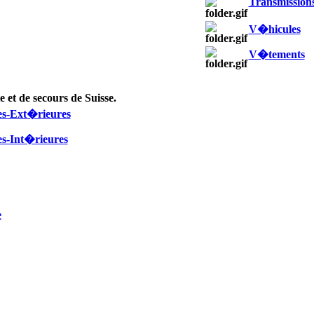
Transmission
V�hicules
V�tements
e et de secours de Suisse.
es-Ext�rieures
s-Int�rieures
e