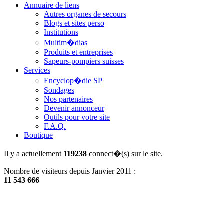
Annuaire de liens
Autres organes de secours
Blogs et sites perso
Institutions
Multim�dias
Produits et entreprises
Sapeurs-pompiers suisses
Services
Encyclop�die SP
Sondages
Nos partenaires
Devenir annonceur
Outils pour votre site
F.A.Q.
Boutique
Il y a actuellement
119238
connect�(s) sur le site.
Nombre de visiteurs depuis Janvier 2011 :
11 543 666