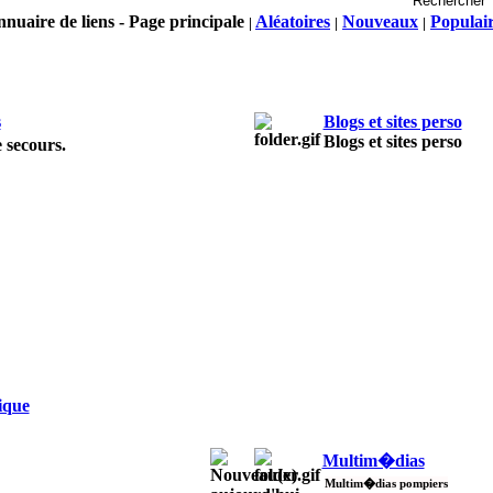
nnuaire de liens - Page principale
Aléatoires
Nouveaux
Populai
|
|
|
s
Blogs et sites perso
Blogs et sites perso
 secours.
ique
Multim�dias
Multim�dias pompiers