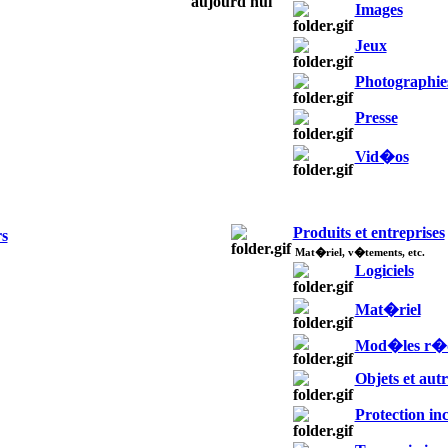
Images
Jeux
Photographie
Presse
Vid�os
Produits et entreprises
s
Mat�riel, v�tements, etc.
Logiciels
Mat�riel
Mod�les r�d
Objets et autr
Protection in