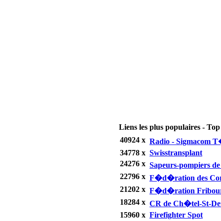
Liens les plus populaires - Top 
40924 x
Radio - Sigmacom 
34778 x
Swisstransplant
24276 x
Sapeurs-pompiers de
22796 x
F�d�ration des Corps
21202 x
F�d�ration Fribour
18284 x
CR de Ch�tel-St-De
15960 x
Firefighter Spot