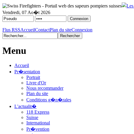
Vendredi, 07 Ao�t 2026
Flus RSS
Accueil
Contact
Plan du site
Connexion
Menu
Accueil
Pr�sentation
Portrait
Livre d'Or
Nous recommander
Plan du site
Conditions g�n�rales
L'actualit�
118 Express
Suisse
International
Pr�vention