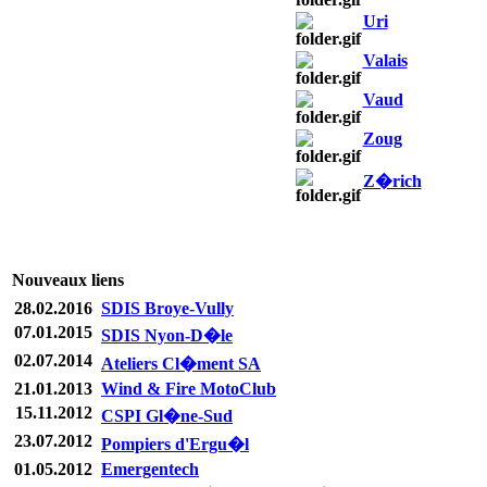
Uri
Valais
Vaud
Zoug
Z�rich
Nouveaux liens
28.02.2016
SDIS Broye-Vully
07.01.2015
SDIS Nyon-D�le
02.07.2014
Ateliers Cl�ment SA
21.01.2013
Wind & Fire MotoClub
15.11.2012
CSPI Gl�ne-Sud
23.07.2012
Pompiers d'Ergu�l
01.05.2012
Emergentech