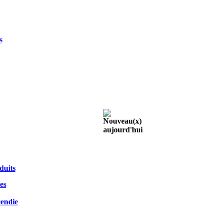
s
uits
es
cendie