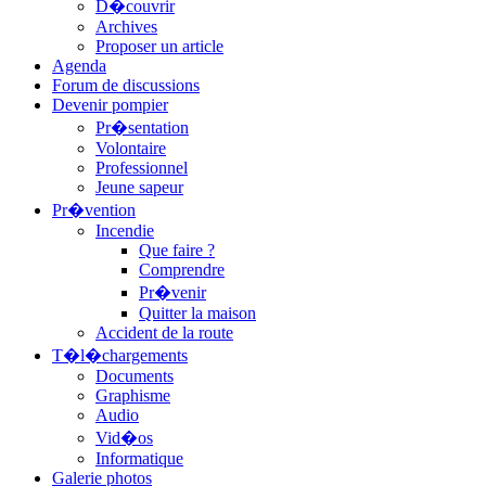
D�couvrir
Archives
Proposer un article
Agenda
Forum de discussions
Devenir pompier
Pr�sentation
Volontaire
Professionnel
Jeune sapeur
Pr�vention
Incendie
Que faire ?
Comprendre
Pr�venir
Quitter la maison
Accident de la route
T�l�chargements
Documents
Graphisme
Audio
Vid�os
Informatique
Galerie photos