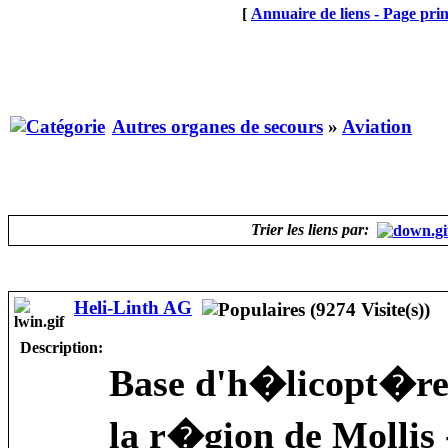
[
Annuaire de liens - Page prin
Autres organes de secours
»
Aviation
Trier les liens par:
Heli-Linth AG
Description:
Base d'h�licopt�re
la r�gion de Mollis