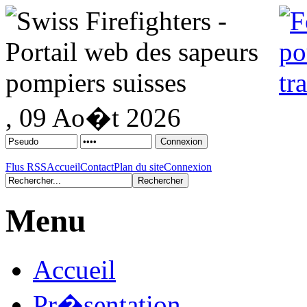
, 09 Ao�t 2026
Flus RSS
Accueil
Contact
Plan du site
Connexion
Menu
Accueil
Pr�sentation