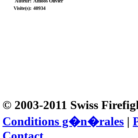
Auteur:
Amoos Olivier
Visite(s):
40934
© 2003-2011 Swiss Firefig
Conditions g�n�rales
|
P
Contact