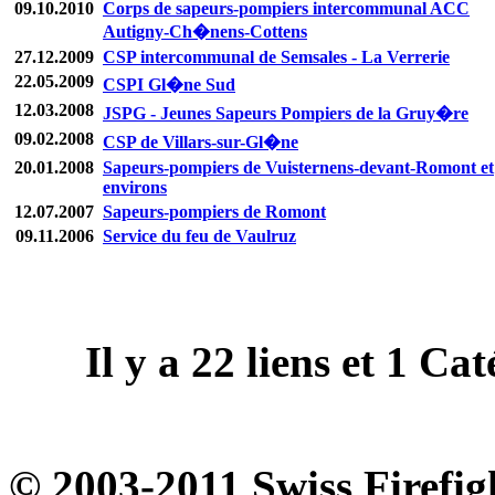
09.10.2010
Corps de sapeurs-pompiers intercommunal ACC
Autigny-Ch�nens-Cottens
27.12.2009
CSP intercommunal de Semsales - La Verrerie
22.05.2009
CSPI Gl�ne Sud
12.03.2008
JSPG - Jeunes Sapeurs Pompiers de la Gruy�re
09.02.2008
CSP de Villars-sur-Gl�ne
20.01.2008
Sapeurs-pompiers de Vuisternens-devant-Romont et
environs
12.07.2007
Sapeurs-pompiers de Romont
09.11.2006
Service du feu de Vaulruz
Il y a
22
liens et
1
Caté
© 2003-2011 Swiss Firefig