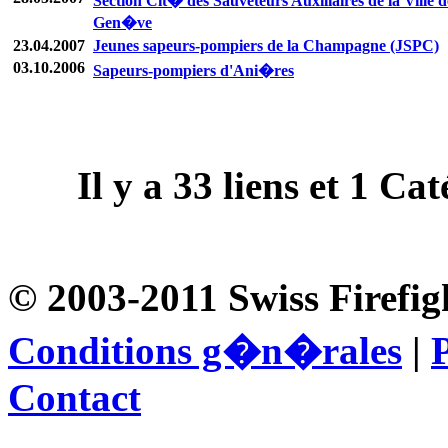
Section Cit� des Sauveteurs Auxiliaires de la Ville d
Gen�ve
23.04.2007
Jeunes sapeurs-pompiers de la Champagne (JSPC)
03.10.2006
Sapeurs-pompiers d'Ani�res
Il y a
33
liens et
1
Caté
© 2003-2011 Swiss Firefig
Conditions g�n�rales
|
P
Contact