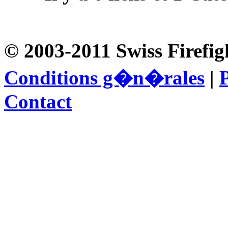
© 2003-2011 Swiss Firefig
Conditions g�n�rales
|
P
Contact