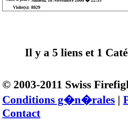
Samedi, 18 Novembre 2006 � 22:33
Visite(s):
8029
Il y a
5
liens et
1
Catég
© 2003-2011 Swiss Firefig
Conditions g�n�rales
|
P
Contact