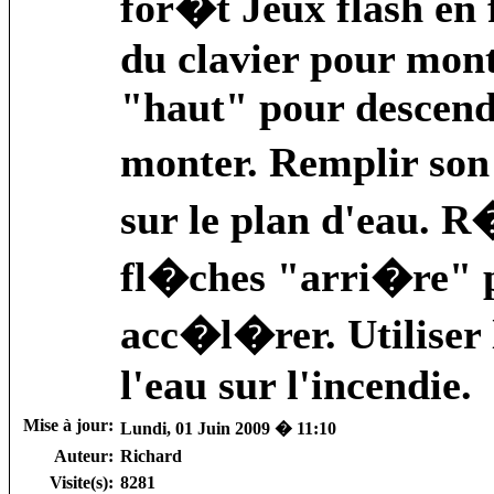
for�t Jeux flash en 
du clavier pour mont
"haut" pour descendr
monter. Remplir son
sur le plan d'eau. R�
fl�ches "arri�re" p
acc�l�rer. Utiliser 
l'eau sur l'incendie.
Mise à jour:
Lundi, 01 Juin 2009 � 11:10
Auteur:
Richard
Visite(s):
8281