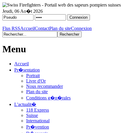
Jeudi, 06 Ao�t 2026
Flus RSS
Accueil
Contact
Plan du site
Connexion
Menu
Accueil
Pr�sentation
Portrait
Livre d'Or
Nous recommander
Plan du site
Conditions g�n�rales
L'actualit�
118 Express
Suisse
International
Pr�vention