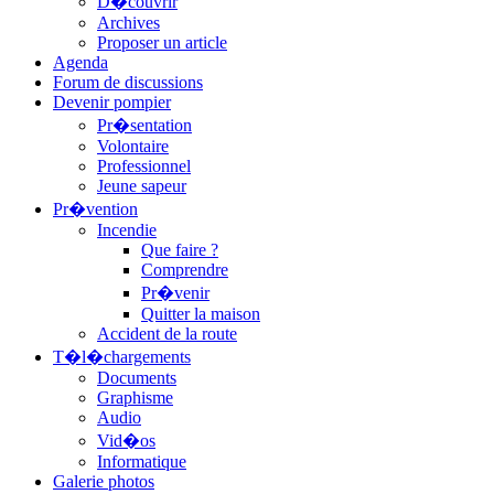
D�couvrir
Archives
Proposer un article
Agenda
Forum de discussions
Devenir pompier
Pr�sentation
Volontaire
Professionnel
Jeune sapeur
Pr�vention
Incendie
Que faire ?
Comprendre
Pr�venir
Quitter la maison
Accident de la route
T�l�chargements
Documents
Graphisme
Audio
Vid�os
Informatique
Galerie photos