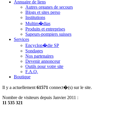
Annuaire de liens
Autres organes de secours
Blogs et sites perso
Institutions
Multim�dias
Produits et entreprises
Sapeurs-pompiers suisses
Services
Encyclop�die SP
Sondages
Nos partenaires
Devenir annonceur
Outils pour votre site
F.A.Q.
Boutique
Il y a actuellement
61571
connect�(s) sur le site.
Nombre de visiteurs depuis Janvier 2011 :
11 535 321