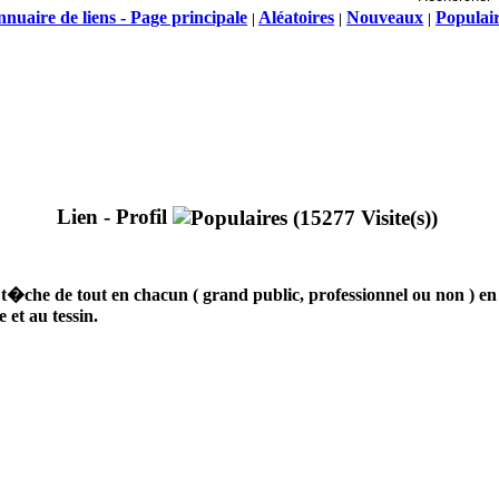
nuaire de liens - Page principale
Aléatoires
Nouveaux
Populai
|
|
|
Lien - Profil
 la t�che de tout en chacun ( grand public, professionnel ou non )
 et au tessin.