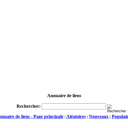
Annuaire de liens
Rechercher:
nuaire de liens - Page principale
Aléatoires
Nouveaux
Populai
|
|
|