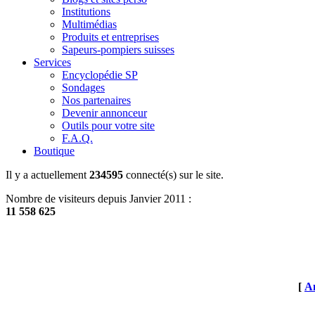
Institutions
Multimédias
Produits et entreprises
Sapeurs-pompiers suisses
Services
Encyclopédie SP
Sondages
Nos partenaires
Devenir annonceur
Outils pour votre site
F.A.Q.
Boutique
Il y a actuellement
234595
connecté(s) sur le site.
Nombre de visiteurs depuis Janvier 2011 :
11 558 625
[
An