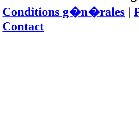
Conditions g�n�rales
|
P
Contact