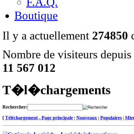
F.A.Q.
Boutique
Il y a actuellement
274850
c
Nombre de visiteurs depuis 
11 567 012
T�l�chargements
Rechercher:
[
Téléchargement - Page principale
Nouveaux
Populaires
Mieu
|
|
|