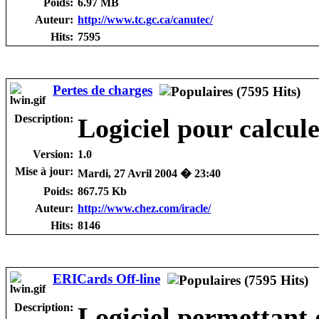
Poids:
6.97 MB
Auteur:
http://www.tc.gc.ca/canutec/
Hits:
7595
Pertes de charges
Description:
Logiciel pour calcule
Version:
1.0
Mise à jour:
Mardi, 27 Avril 2004 � 23:40
Poids:
867.75 Kb
Auteur:
http://www.chez.com/iracle/
Hits:
8146
ERICards Off-line
Description:
Logiciel permettant 