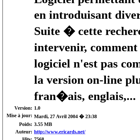
en introduisant div
Suite � cette reche
intervenir, comment 
logiciel n'est pas co
la version on-line p
fran�ais, englais,...
Version:
1.0
Mise à jour:
Mardi, 27 Avril 2004 � 23:38
Poids:
3.55 MB
Auteur:
http://www.ericards.net/
Hits:
7568