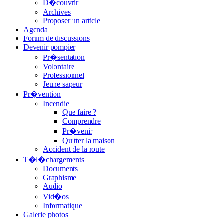
D�couvrir
Archives
Proposer un article
Agenda
Forum de discussions
Devenir pompier
Pr�sentation
Volontaire
Professionnel
Jeune sapeur
Pr�vention
Incendie
Que faire ?
Comprendre
Pr�venir
Quitter la maison
Accident de la route
T�l�chargements
Documents
Graphisme
Audio
Vid�os
Informatique
Galerie photos