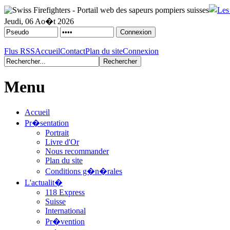
Jeudi, 06 Ao�t 2026
Flus RSS
Accueil
Contact
Plan du site
Connexion
Menu
Accueil
Pr�sentation
Portrait
Livre d'Or
Nous recommander
Plan du site
Conditions g�n�rales
L'actualit�
118 Express
Suisse
International
Pr�vention