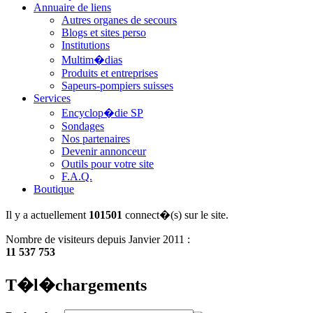
Annuaire de liens
Autres organes de secours
Blogs et sites perso
Institutions
Multim�dias
Produits et entreprises
Sapeurs-pompiers suisses
Services
Encyclop�die SP
Sondages
Nos partenaires
Devenir annonceur
Outils pour votre site
F.A.Q.
Boutique
Il y a actuellement
101501
connect�(s) sur le site.
Nombre de visiteurs depuis Janvier 2011 :
11 537 753
T�l�chargements