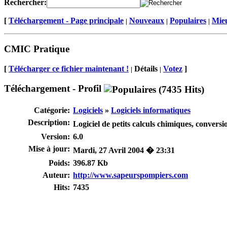
Rechercher:
[
Téléchargement - Page principale
Nouveaux
Populaires
Mieu
|
|
|
CMIC Pratique
[
Télécharger ce fichier maintenant !
Détails
Votez
]
|
|
Téléchargement - Profil
Catégorie:
Logiciels
»
Logiciels informatiques
Description:
Logiciel de petits calculs chimiques, conver
Version:
6.0
Mise à jour:
Mardi, 27 Avril 2004 � 23:31
Poids:
396.87 Kb
Auteur:
http://www.sapeurspompiers.com
Hits:
7435