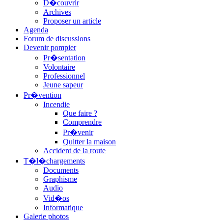
D�couvrir
Archives
Proposer un article
Agenda
Forum de discussions
Devenir pompier
Pr�sentation
Volontaire
Professionnel
Jeune sapeur
Pr�vention
Incendie
Que faire ?
Comprendre
Pr�venir
Quitter la maison
Accident de la route
T�l�chargements
Documents
Graphisme
Audio
Vid�os
Informatique
Galerie photos