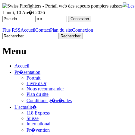
Lundi, 10 Ao�t 2026
Flus RSS
Accueil
Contact
Plan du site
Connexion
Menu
Accueil
Pr�sentation
Portrait
Livre d'Or
Nous recommander
Plan du site
Conditions g�n�rales
L'actualit�
118 Express
Suisse
International
Pr�vention