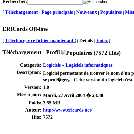
Rechercher:
[
Téléchargement - Page principale
Nouveaux
Populaires
Mieu
|
|
|
ERICards Off-line
[
Télécharger ce fichier maintenant !
Détails
Votez
]
|
|
Téléchargement - Profil
Catégorie:
Logiciels
»
Logiciels informatiques
Description:
Logiciel permettant de trouver le nom d'un 
se prot�ger,... Cette version du logiciel n'es
Version:
1.0
Mise à jour:
Mardi, 27 Avril 2004 � 23:38
Poids:
3.55 MB
Auteur:
http://www.ericards.net/
Hits:
7572