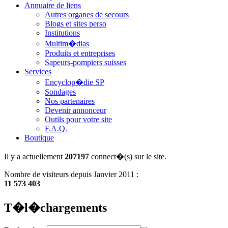
Annuaire de liens
Autres organes de secours
Blogs et sites perso
Institutions
Multim�dias
Produits et entreprises
Sapeurs-pompiers suisses
Services
Encyclop�die SP
Sondages
Nos partenaires
Devenir annonceur
Outils pour votre site
F.A.Q.
Boutique
Il y a actuellement
207197
connect�(s) sur le site.
Nombre de visiteurs depuis Janvier 2011 :
11 573 403
T�l�chargements