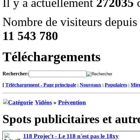
Il y a actuellement
272035
c
Nombre de visiteurs depuis 
11 543 780
Téléchargements
Rechercher:
[
Téléchargement - Page principale
Nouveaux
Populaires
Mieu
|
|
|
Vidéos
»
Prévention
Spots publicitaires et autr
118 Projec't - Le 118 n'est pas le 18xy