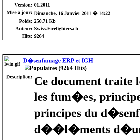
Version:
01.2011
Mise à jour:
Dimanche, 16 Janvier 2011 � 14:22
Poids:
250.71 Kb
Auteur:
Swiss-Firefighters.ch
Hits:
9264
D�senfumage ERP et IGH
Description:
Ce document traite l
les fum�es, princi
principes du d�sen
d��l�ments d�un 