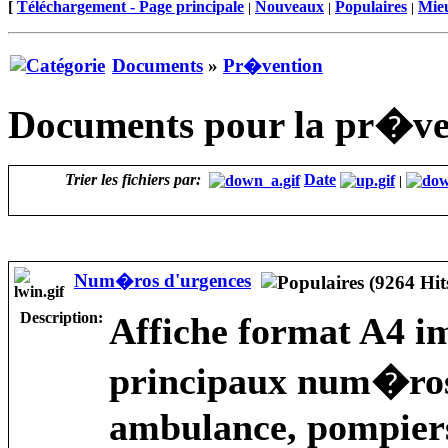
[
Téléchargement - Page principale
Nouveaux
Populaires
Mieu
|
|
|
Documents
»
Pr�vention
Documents pour la pr�ven
Trier les fichiers par:
Date
|
Num�ros d'urgences
Description:
Affiche format A4 i
principaux num�ros 
ambulance, pompiers,