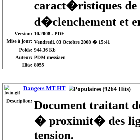
caract�ristiques de
d�clenchement et ent
Version:
10.2008 - PDF
Mise à jour:
Vendredi, 03 Octobre 2008 � 15:41
Poids:
944.36 Kb
Auteur:
PDM messiaen
Hits:
8055
Dangers MT-HT
Description:
Document traitant de
� proximit� des li
tension.