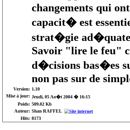
changements qui ont 
capacit� est essenti
strat�gie ad�quate,
Savoir "lire le feu" 
d�cisions bas�es su
non pas sur de simpl
Version:
1.10
Mise à jour:
Jeudi, 05 Ao�t 2004 � 16:15
Poids:
509.02 Kb
Auteur:
Shan RAFFEL
Hits:
8173