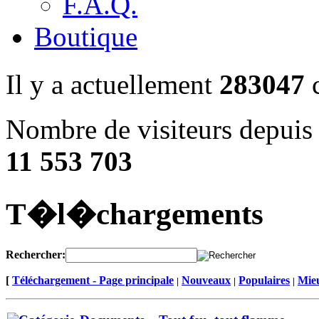
F.A.Q.
Boutique
Il y a actuellement
283047
c
Nombre de visiteurs depuis 
11 553 703
T�l�chargements
Rechercher:
[
Téléchargement - Page principale
Nouveaux
Populaires
Mieu
|
|
|