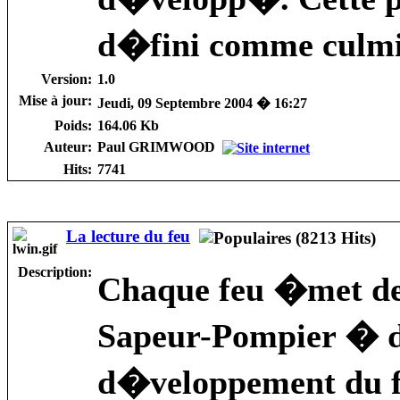
d�fini comme culmi
Version:
1.0
Mise à jour:
Jeudi, 09 Septembre 2004 � 16:27
Poids:
164.06 Kb
Auteur:
Paul GRIMWOOD
Hits:
7741
La lecture du feu
Description:
Chaque feu �met des
Sapeur-Pompier � d
d�veloppement du fe