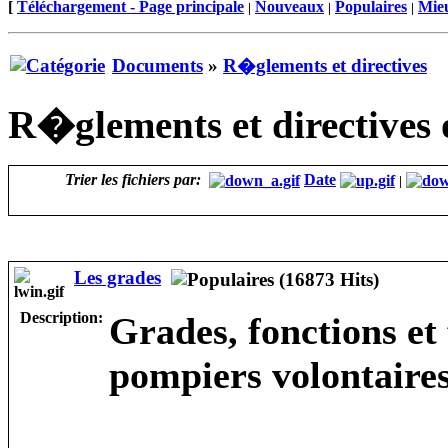
[
Téléchargement - Page principale
Nouveaux
Populaires
Mieu
|
|
|
Documents
»
R�glements et directives
R�glements et directives o
Trier les fichiers par:
Date
|
Les grades
Description:
Grades, fonctions et
pompiers volontaires