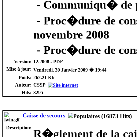
- Communiqu� de pr
- Proc�dure de cons
novembre 2008
- Proc�dure de consu
Version:
12.2008 - PDF
Mise à jour:
Vendredi, 30 Janvier 2009 � 19:44
Poids:
262.21 Kb
Auteur:
CSSP
Hits:
8295
Caisse de secours
Description:
R�glement de la cais