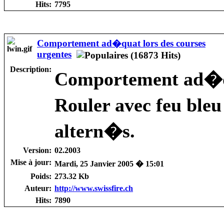
Hits:
7795
Comportement ad�quat lors des courses
urgentes
Description:
Comportement ad�qua
Rouler avec feu bleu
altern�s.
Version:
02.2003
Mise à jour:
Mardi, 25 Janvier 2005 � 15:01
Poids:
273.32 Kb
Auteur:
http://www.swissfire.ch
Hits:
7890