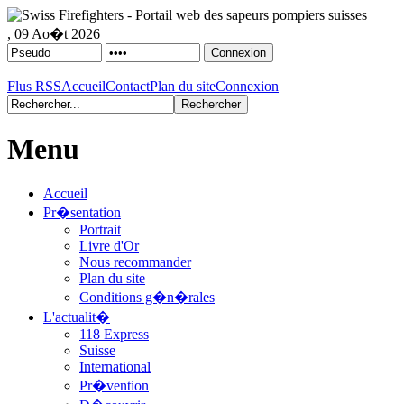
, 09 Ao�t 2026
Flus RSS
Accueil
Contact
Plan du site
Connexion
Menu
Accueil
Pr�sentation
Portrait
Livre d'Or
Nous recommander
Plan du site
Conditions g�n�rales
L'actualit�
118 Express
Suisse
International
Pr�vention