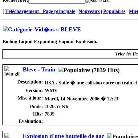
Rechercher:
[
Téléchargement - Page principale
Nouveaux
Populaires
Mieu
|
|
|
Vid�os
»
BLEVE
Boiling Liquid Expanding Vapour Explosion.
Trier les fi
Bleve - Train
Description:
USA - Suite � une collision entre un train et
Version:
WMV
Mise à jour:
Mardi, 14 Novembre 2006 � 12:23
Poids:
1020.57 Kb
Hits:
7839
Evaluation:
Explosion d'une bouteille de gaz