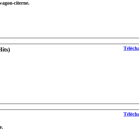
agon-citerne.
Télécha
Télécha
e.