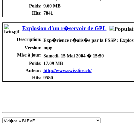
Poids:
9.60 MB
Hits:
7841
Explosion d'un r�servoir de GPL
Description:
Exp�rience r�alis�e par la FSSP : Explos
Version:
mpg
Mise à jour:
Samedi, 15 Mai 2004 � 15:50
Poids:
17.09 MB
Auteur:
http://www.swissfire.ch/
Hits:
9580