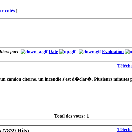
x cotés
]
chiers par:
Date
Evaluation
|
Télécha
 un camion citerne, un incendie s'est d�clar�. Plusieurs minutes pl
Total des votes:
1
Télécha