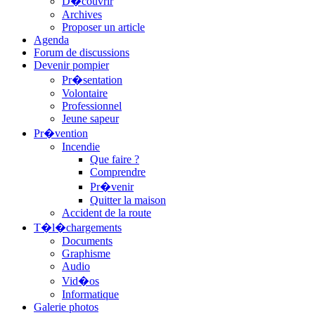
D�couvrir
Archives
Proposer un article
Agenda
Forum de discussions
Devenir pompier
Pr�sentation
Volontaire
Professionnel
Jeune sapeur
Pr�vention
Incendie
Que faire ?
Comprendre
Pr�venir
Quitter la maison
Accident de la route
T�l�chargements
Documents
Graphisme
Audio
Vid�os
Informatique
Galerie photos