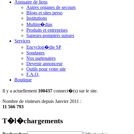
Annuaire de liens
Autres organes de secours
Blogs et sites perso
Institutions
Multim�dias
Produits et entreprises
Sapeurs-pompiers suisses
Services
Encyclop�die SP
Sondages
Nos partenaires
Devenir annonceur
Outils pour votre site
F.A.Q.
Boutique
Il y a actuellement
100437
connect�(s) sur le site.
Nombre de visiteurs depuis Janvier 2011 :
11 566 793
T�l�chargements