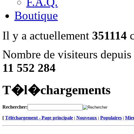
F.A.Q.
Boutique
Il y a actuellement
351114
c
Nombre de visiteurs depuis 
11 552 284
T�l�chargements
Rechercher:
[
Téléchargement - Page principale
Nouveaux
Populaires
Mieu
|
|
|