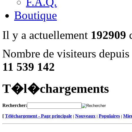
F.A.Q.
Boutique
Il y a actuellement
192909
c
Nombre de visiteurs depuis 
11 539 142
T�l�chargements
Rechercher:
[
Téléchargement - Page principale
Nouveaux
Populaires
Mieu
|
|
|