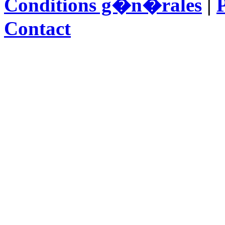
Conditions g�n�rales
|
P
Contact