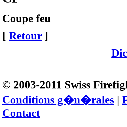
Coupe feu
[
Retour
]
Dic
© 2003-2011 Swiss Firefig
Conditions g�n�rales
|
P
Contact