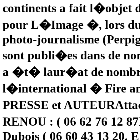
continents a fait l�obje
pour L�Image �, lors du 1
photo-journalisme (Perpi
sont publi�es dans de no
a �t� laur�at de nombre
l�international � Fire
PRESSE et AUTEURAttach
RENOU : ( 06 62 76 12 8
Dubois ( 06 60 43 13 20. E