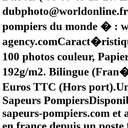
dubphoto@worldonline.frS
pompiers du monde � : w
agency.comCaract�ristiqu
100 photos couleur, Pa
192g/m2. Bilingue (Fran�
Euros TTC (Hors port).U
Sapeurs PompiersDisponibl
sapeurs-pompiers.com et a
en france depuis un poste 