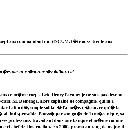
is sept ans commandant du SISCUM, f�te aussi trente ans
rqu�es par une �norme �volution. cat
ans ce m�me corps, Eric Henry l'avoue: je ne suis pas devenu
 voisin, M. Demenga, alors capitaine de compagnie, qui m'a
e-huitard attard�, simple soldat � l'arm�e, d�couvre qu'� la
 c'�tait indispensable. Pouss� par son go�t de la m�canique, sa
diverses professions, travaillant dans une banque et m�me comme
nie et chef de l'instruction. En 2000, promu au rang de major, il