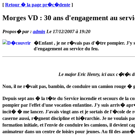
[
Retour � la page pr�c�dente
]
Morges VD : 30 ans d'engagement au servi
Propos� par :
admin
Le 17/12/2007 à 19:20
�Enfant , je ne r�vais pas d'�tre pompier. J'y 
d'engagement au service du feu.
Le major Eric Henry, ici aux c�t�s 
Non, il ne r�vait pas, bambin, de conduire un camion rouge � 
Depuis sept ans � la t�te du Service incendie et secours de la
pompier par l'effet d'une vocation enfantine. J'y suis arriv� ap
incit� � me lancer. J'avais vingt ans et je sortais de l'�cole 
caserne aussi, r�gnent discipline et hi�rarchie. Je ne voulais p
formation initiale, et l'envie de conduire les camions, il devien
animateur dans un centre de loisirs pour jeunes. Au fil des ann�es