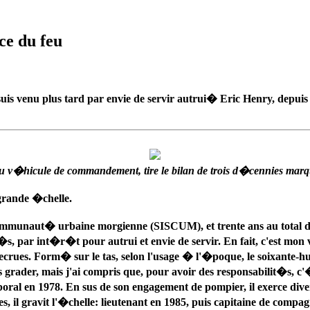
ce du feu
suis venu plus tard par envie de servir autrui� Eric Henry, depu
du v�hicule de commandement, tire le bilan de trois d�cennies ma
grande �chelle.
 communaut� urbaine morgienne (SISCUM), et trente ans au total d
r�s, par int�r�t pour autrui et envie de servir. En fait, c'est mon
de recrues. Form� sur le tas, selon l'usage � l'�poque, le soixant
as grader, mais j'ai compris que, pour avoir des responsabilit�s,
t caporal en 1978. En sus de son engagement de pompier, il exerce 
, il gravit l'�chelle: lieutenant en 1985, puis capitaine de compag