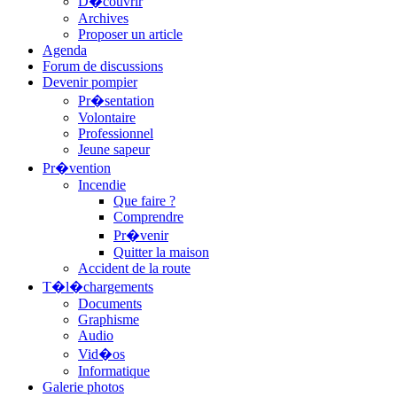
D�couvrir
Archives
Proposer un article
Agenda
Forum de discussions
Devenir pompier
Pr�sentation
Volontaire
Professionnel
Jeune sapeur
Pr�vention
Incendie
Que faire ?
Comprendre
Pr�venir
Quitter la maison
Accident de la route
T�l�chargements
Documents
Graphisme
Audio
Vid�os
Informatique
Galerie photos