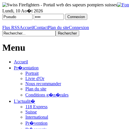
Lundi, 10 Ao�t 2026
Flus RSS
Accueil
Contact
Plan du site
Connexion
Menu
Accueil
Pr�sentation
Portrait
Livre d'Or
Nous recommander
Plan du site
Conditions g�n�rales
L'actualit�
118 Express
Suisse
International
Pr�vention