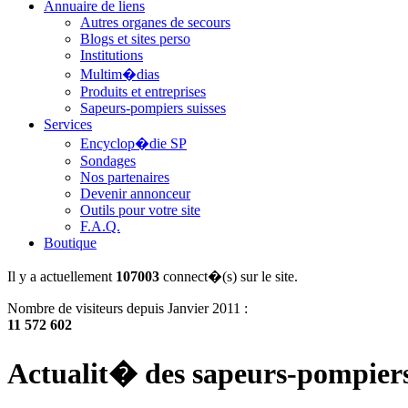
Annuaire de liens
Autres organes de secours
Blogs et sites perso
Institutions
Multim�dias
Produits et entreprises
Sapeurs-pompiers suisses
Services
Encyclop�die SP
Sondages
Nos partenaires
Devenir annonceur
Outils pour votre site
F.A.Q.
Boutique
Il y a actuellement
107003
connect�(s) sur le site.
Nombre de visiteurs depuis Janvier 2011 :
11 572 602
Actualit� des sapeurs-pompier