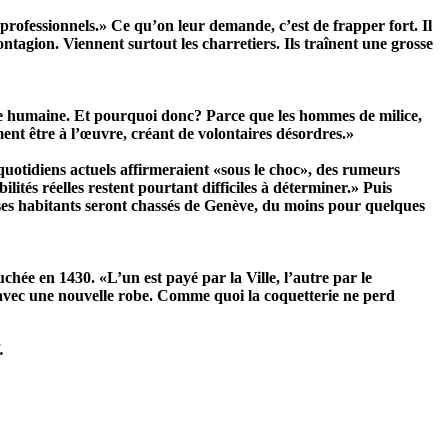
rofessionnels.» Ce qu’on leur demande, c’est de frapper fort. Il
ntagion. Viennent surtout les charretiers. Ils traînent une grosse
haîne humaine. Et pourquoi donc? Parce que les hommes de milice,
ment être à l’œuvre, créant de volontaires désordres.»
quotidiens actuels affirmeraient «sous le choc», des rumeurs
ilités réelles restent pourtant difficiles à déterminer.» Puis
e ses habitants seront chassés de Genève, du moins pour quelques
chée en 1430. «L’un est payé par la Ville, l’autre par le
r avec une nouvelle robe. Comme quoi la coquetterie ne perd
.