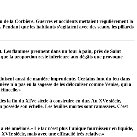
eu de la Corbière. Guerres et accidents mettaient régulièrement la
n. Pendant que les habitants s’agitaient avec des seaux, les pillards
t. Les flammes prennent dans un four à pain, près de Saint-
 que la proportion reste inférieure aux dégâts que provoque
onduisent aussi de manière imprudente. Certains font du feu dans
ève n’a pas eu la sagesse de les délocaliser comme Venise, qui a
étincelle.»
ès la fin du XIVe siècle à construire en dur. Au XVe siècle,
 possède son échelle. Les feuilles mortes sont ramassées. C’est
 été amélioré.» Le lac n’est plus l’unique fournisseur en liquide,
VIe siècle, mais avec une efficacité très relative.»