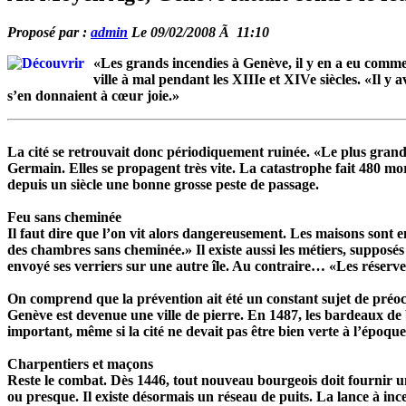
Proposé par :
admin
Le 09/02/2008 Ã 11:10
«Les grands incendies à Genève, il y en a eu comme 
ville à mal pendant les XIIIe et XIVe siècles. «Il y a
s’en donnaient à cœur joie.»
La cité se retrouvait donc périodiquement ruinée. «Le plus gran
Germain. Elles se propagent très vite. La catastrophe fait 480 m
depuis un siècle une bonne grosse peste de passage.
Feu sans cheminée
Il faut dire que l’on vit alors dangereusement. Les maisons sont e
des chambres sans cheminée.» Il existe aussi les métiers, supposé
envoyé ses verriers sur une autre île. Au contraire… «Les réserves
On comprend que la prévention ait été un constant sujet de préoccu
Genève est devenue une ville de pierre. En 1487, les bardeaux de 
important, même si la cité ne devait pas être bien verte à l’époque
Charpentiers et maçons
Reste le combat. Dès 1446, tout nouveau bourgeois doit fournir un
ou presque. Il existe désormais un réseau de puits. La lance à inc