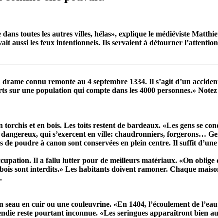
dans toutes les autres villes, hélas», explique le médiéviste Matthi
vait aussi les feux intentionnels. Ils servaient à détourner l’attentio
d drame connu remonte au 4 septembre 1334. Il s’agit d’un acciden
orts sur une population qui compte dans les 4000 personnes.» Notez
n torchis et en bois. Les toits restent de bardeaux. «Les gens se c
s dangereux, qui s’exercent en ville: chaudronniers, forgerons… Gen
 de poudre à canon sont conservées en plein centre. Il suffit d’une 
pation. Il a fallu lutter pour de meilleurs matériaux. «On oblige d
bois sont interdits.» Les habitants doivent ramoner. Chaque maison
.
 seau en cuir ou une couleuvrine. «En 1404, l’écoulement de l’eau a
endie reste pourtant inconnue. «Les seringues apparaîtront bien au X