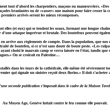
nnent tout d’abord les charpentiers, maçons ou manœuvriers. «Des p
açades branlantes ou de «casser» une maison pour faire cesser la co
 premiers arrivés seront les mieux récompensés.
 sont elles (et eux) qui se tendent les seaux, formant une longue c
agir d’une attaque imprévue et brutale. Des boutefeux peuvent égale
n en arrive aux règlements de compte. Dans la population, que nos 
traité de boutefeu, si ce n’est sans doute de boute peste. «Les culpab
ayant choisi le mauvais camp se verra laissée en l’état, tandis qu
 vagues.» On se croirait en Palestine…
tallés dans les tours de la cathédrale, elle-même été sévèrement tou
ier qui signale un sinistre reçoit deux florins.» Il doit s’achete
u’une seconde publication s’imposait dans le cadre de la Maison Tavel
Au Moyen Age, Genève luttait contre le feu comme elle pouvait.