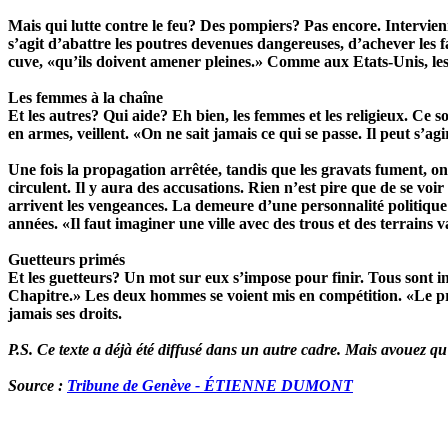
Mais qui lutte contre le feu? Des pompiers? Pas encore. Intervie
s’agit d’abattre les poutres devenues dangereuses, d’achever les f
cuve, «qu’ils doivent amener pleines.» Comme aux Etats-Unis, les
Les femmes à la chaîne
Et les autres? Qui aide? Eh bien, les femmes et les religieux. Ce
en armes, veillent. «On ne sait jamais ce qui se passe. Il peut s’
Une fois la propagation arrêtée, tandis que les gravats fument, o
circulent. Il y aura des accusations. Rien n’est pire que de se voir 
arrivent les vengeances. La demeure d’une personnalité politique 
années. «Il faut imaginer une ville avec des trous et des terrains
Guetteurs primés
Et les guetteurs? Un mot sur eux s’impose pour finir. Tous sont ins
Chapitre.» Les deux hommes se voient mis en compétition. «Le prem
jamais ses droits.
P.S. Ce texte a déjà été diffusé dans un autre cadre. Mais avouez q
Source :
Tribune de Genève - ÉTIENNE DUMONT