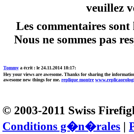
veuillez 
Les commentaires sont l
Nous ne sommes pas resp
Tommy
a écrit : le 24.11.2014 18:17:
Hey your views are awesome. Thanks for sharing the information
awesome new things for me.
replique montre
www.replicaorolog
© 2003-2011 Swiss Firefig
Conditions g�n�rales
|
P