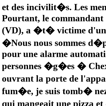
et des incivilit�s. Les me
Pourtant, le commandant
(VD), a �t� victime d'un
�Nous nous sommes d�pla
pour une alarme automat
personnes �g�es � Chexb
ouvrant la porte de l'app
fum�e, je suis tomb� ne
qui mangeait une pizza 