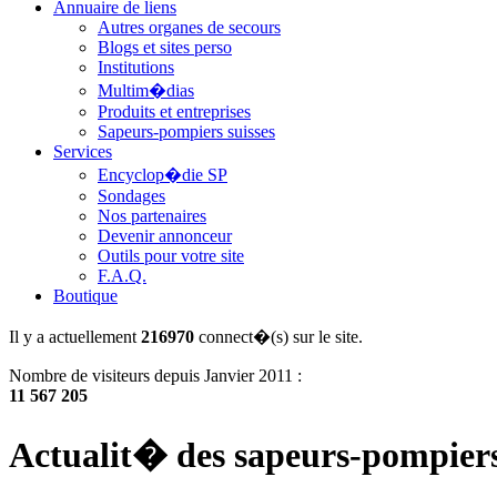
Annuaire de liens
Autres organes de secours
Blogs et sites perso
Institutions
Multim�dias
Produits et entreprises
Sapeurs-pompiers suisses
Services
Encyclop�die SP
Sondages
Nos partenaires
Devenir annonceur
Outils pour votre site
F.A.Q.
Boutique
Il y a actuellement
216970
connect�(s) sur le site.
Nombre de visiteurs depuis Janvier 2011 :
11 567 205
Actualit� des sapeurs-pompier