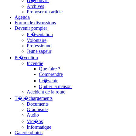
D�couvrir
Archives
Proposer un article
Agenda
Forum de discussions
Devenir pompier
Pr�sentation
Volontaire
Professionnel
Jeune sapeur
Pr�vention
Incendie
Que faire ?
Comprendre
Pr�venir
Quitter la maison
Accident de la route
T�l�chargements
Documents
Graphisme
Audio
Vid�os
Informatique
Galerie photos