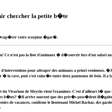
ir chercher la petite b�te
r�cup�rer votre scorpion �gar�.
Ce n'est pas la liste d'animaux � d�couvrir lors d'un safari au 
taine d'interventions pour attraper des animaux a priori venime
er � la cave, puis s'est coinc�e entre deux panneaux de bois. Il a 
rt du Vivarium de Meyrin vient l'examiner. C'est d'ailleurs l� q
nt ces b�tes? �Il arrive souvent que des priv�s poss�dent ill
irs de vacances, confirme le lieutenant Michel Bachar, des garde
.