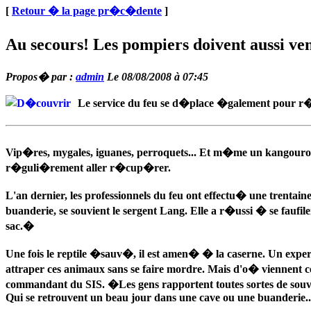
[
Retour � la page pr�c�dente
]
Au secours! Les pompiers doivent aussi ven
Propos� par :
admin
Le 08/08/2008 à 07:45
Le service du feu se d�place �galement pour 
Vip�res, mygales, iguanes, perroquets... Et m�me un kangourou! 
r�guli�rement aller r�cup�rer.
L'an dernier, les professionnels du feu ont effectu� une tren
buanderie, se souvient le sergent Lang. Elle a r�ussi � se faufil
sac.�
Une fois le reptile �sauv�, il est amen� � la caserne. Un expe
attraper ces animaux sans se faire mordre. Mais d'o� vienne
commandant du SIS. �Les gens rapportent toutes sortes de souven
Qui se retrouvent un beau jour dans une cave ou une buanderie..