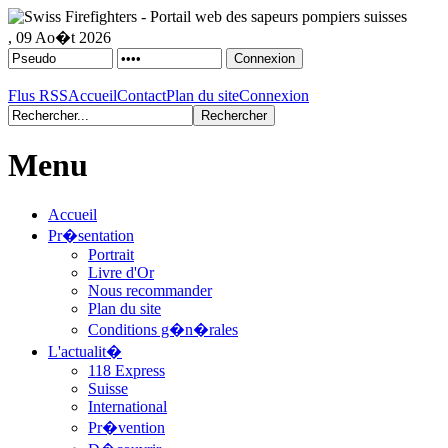
, 09 Ao�t 2026
Flus RSS
Accueil
Contact
Plan du site
Connexion
Menu
Accueil
Pr�sentation
Portrait
Livre d'Or
Nous recommander
Plan du site
Conditions g�n�rales
L'actualit�
118 Express
Suisse
International
Pr�vention