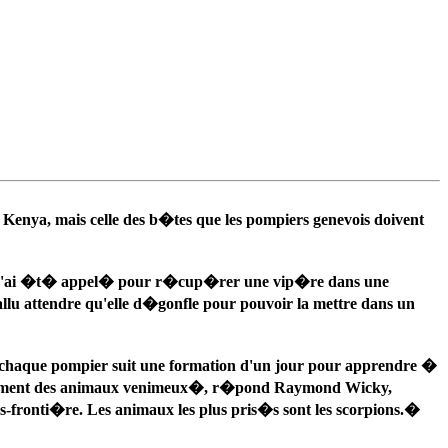
Kenya, mais celle des b�tes que les pompiers genevois doivent
ux. �J'ai �t� appel� pour r�cup�rer une vip�re dans une
fallu attendre qu'elle d�gonfle pour pouvoir la mettre dans un
ue chaque pompier suit une formation d'un jour pour apprendre �
�galement des animaux venimeux�, r�pond Raymond Wicky,
s-fronti�re. Les animaux les plus pris�s sont les scorpions.�