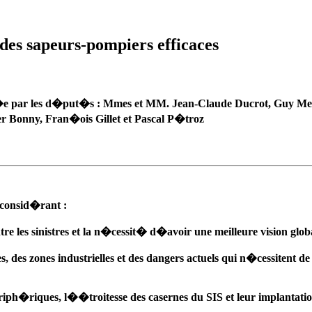
es sapeurs-pompiers efficaces
�e par les d�put�s : Mmes et MM. Jean-Claude Ducrot, Guy Met
er Bonny, Fran�ois Gillet et Pascal P�troz
onsid�rant :
re les sinistres et la n�cessit� d�avoir une meilleure vision glob
des zones industrielles et des dangers actuels qui n�cessitent de
�riques, l��troitesse des casernes du SIS et leur implantation ac