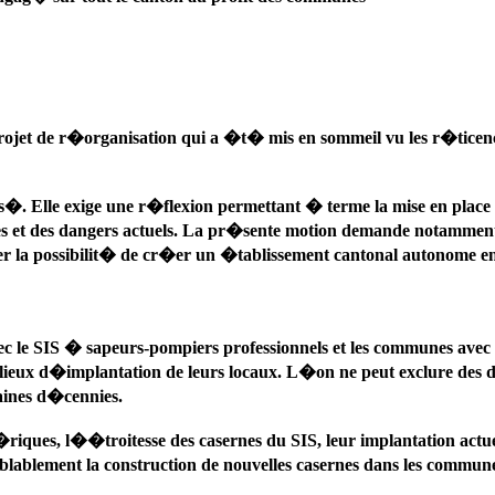
projet de r�organisation qui a �t� mis en sommeil vu les r�tic
s�. Elle exige une r�flexion permettant � terme la mise en place
elles et des dangers actuels. La pr�sente motion demande notamm
 la possibilit� de cr�er un �tablissement cantonal autonome engl
ec le SIS � sapeurs-pompiers professionnels et les communes ave
 lieux d�implantation de leurs locaux. L�on ne peut exclure des d
ines d�cennies.
es, l��troitesse des casernes du SIS, leur implantation actuell
emblablement la construction de nouvelles casernes dans les commun