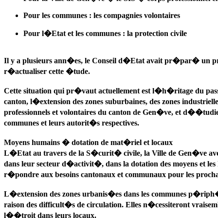
Pour les communes : les compagnies volontaires
Pour l�Etat et les communes : la protection civile
Il y a plusieurs ann�es, le Conseil d�Etat avait pr�par� un 
r�actualiser cette �tude.
Cette situation qui pr�vaut actuellement est l�h�ritage du pas
canton, l�extension des zones suburbaines, des zones industri
professionnels et volontaires du canton de Gen�ve, et d��tudier
communes et leurs autorit�s respectives.
Moyens humains � dotation de mat�riel et locaux
L�Etat au travers de la S�curit� civile, la Ville de Gen�ve av
dans leur secteur d�activit�, dans la dotation des moyens et les
r�pondre aux besoins cantonaux et communaux pour les procha
L�extension des zones urbanis�es dans les communes p�riph�riqu
raison des difficult�s de circulation. Elles n�cessiteront vrais
l��troit dans leurs locaux.