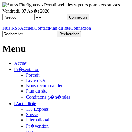
Vendredi, 07 Ao�t 2026
Flus RSS
Accueil
Contact
Plan du site
Connexion
Menu
Accueil
Pr�sentation
Portrait
Livre d'Or
Nous recommander
Plan du site
Conditions g�n�rales
L'actualit�
118 Express
Suisse
International
Pr�vention