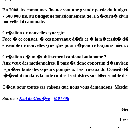
En 2008, les communes financeront une grande partie du budget d
7'500'000 frs, au budget de fonctionnement de la S�curit� civi
nouvelle loi cantonale.
Cr�ation de nouvelles synergies
Face � ce constat, � ces nouveaux d�fis et � la n�cessit� d�avo
ensemble de nouvelles synergies pour r�pondre toujours mieux a
Cr�ation d�un �tablissement cantonal autonome ?
Aux yeux des motionnaires, il para�t donc opportun d�envisage
repr�sentants des sapeurs-pompiers. Les travaux du Conseil d
l��volution dans la lutte contre les sinistres sur l�ensemble de
C�est pour toutes ces raisons que nous vous demandons, Mesda
Source :
Etat de Gen�ve
-
M01796
Gen
Les 