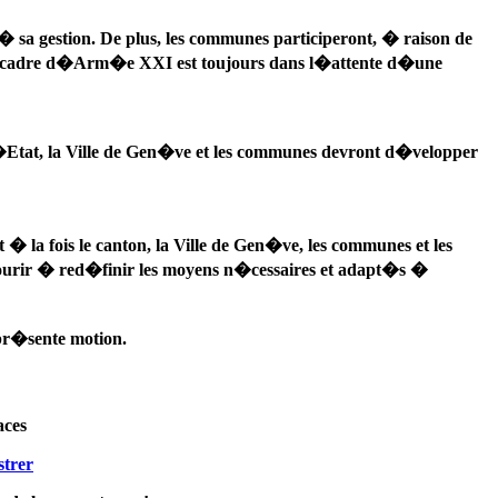
� sa gestion. De plus, les communes participeront, � raison de
ns le cadre d�Arm�e XXI est toujours dans l�attente d�une
 l�Etat, la Ville de Gen�ve et les communes devront d�velopper
la fois le canton, la Ville de Gen�ve, les communes et les
ourir � red�finir les moyens n�cessaires et adapt�s �
pr�sente motion.
aces
strer