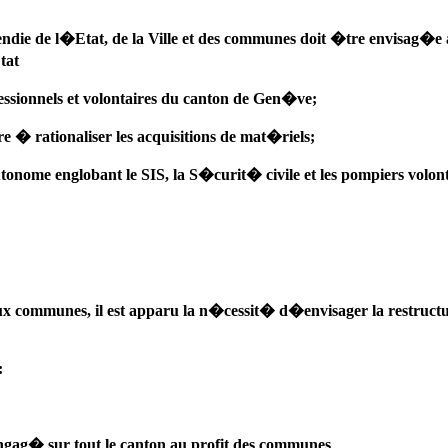
cendie de l�Etat, de la Ville et des communes doit �tre envisag�e a
tat
sionnels et volontaires du canton de Gen�ve;
� rationaliser les acquisitions de mat�riels;
ome englobant le SIS, la S�curit� civile et les pompiers volonta
x communes, il est apparu la n�cessit� d�envisager la restructura
:
ngag� sur tout le canton au profit des communes