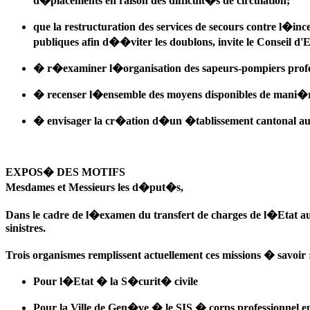
d�placements en raison des difficult�s de circulation;
que la restructuration des services de secours contre l�in
publiques afin d��viter les doublons, invite le Conseil d'E
� r�examiner l�organisation des sapeurs-pompiers profes
� recenser l�ensemble des moyens disponibles de mani�re 
� envisager la cr�ation d�un �tablissement cantonal auton
EXPOS� DES MOTIFS
Mesdames et Messieurs les d�put�s,
Dans le cadre de l�examen du transfert de charges de l�Etat au
sinistres.
Trois organismes remplissent actuellement ces missions � savoir 
Pour l�Etat � la S�curit� civile
Pour la Ville de Gen�ve � le SIS � corps professionnel e