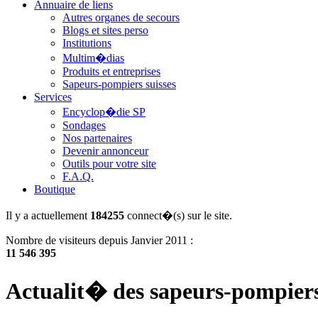
Annuaire de liens
Autres organes de secours
Blogs et sites perso
Institutions
Multim�dias
Produits et entreprises
Sapeurs-pompiers suisses
Services
Encyclop�die SP
Sondages
Nos partenaires
Devenir annonceur
Outils pour votre site
F.A.Q.
Boutique
Il y a actuellement
184255
connect�(s) sur le site.
Nombre de visiteurs depuis Janvier 2011 :
11 546 395
Actualit� des sapeurs-pompier