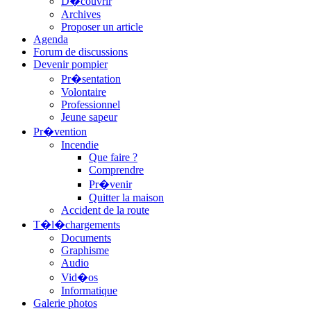
D�couvrir
Archives
Proposer un article
Agenda
Forum de discussions
Devenir pompier
Pr�sentation
Volontaire
Professionnel
Jeune sapeur
Pr�vention
Incendie
Que faire ?
Comprendre
Pr�venir
Quitter la maison
Accident de la route
T�l�chargements
Documents
Graphisme
Audio
Vid�os
Informatique
Galerie photos