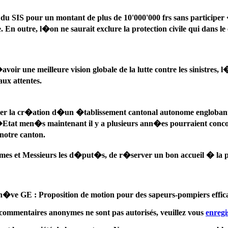
u SIS pour un montant de plus de 10'000'000 frs sans participer 
le. En outre, l�on ne saurait exclure la protection civile qui da
ir une meilleure vision globale de la lutte contre les sinistres,
ux attentes.
r la cr�ation d�un �tablissement cantonal autonome englobant � 
�Etat men�s maintenant il y a plusieurs ann�es pourraient conc
 notre canton.
mes et Messieurs les d�put�s, de r�server un bon accueil � la 
�ve GE : Proposition de motion pour des sapeurs-pompiers effic
commentaires anonymes ne sont pas autorisés, veuillez vous
enregi