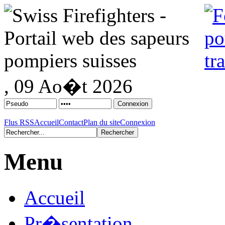
, 09 Ao�t 2026
Flus RSS
Accueil
Contact
Plan du site
Connexion
Menu
Accueil
Pr�sentation