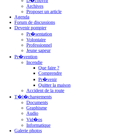
D�couvrir
Archives
Proposer un article
Agenda
Forum de discussions
Devenir pompier
Pr�sentation
Volontaire
Professionnel
Jeune sapeur
Pr�vention
Incendie
Que faire ?
Comprendre
Pr�venir
Quitter la maison
Accident de la route
T�l�chargements
Documents
Graphisme
Audio
Vid�os
Informatique
Galerie photos