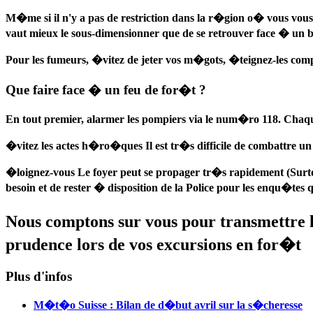
M�me si il n'y a pas de restriction dans la r�gion o� vous vous 
vaut mieux le sous-dimensionner que de se retrouver face � un 
Pour les fumeurs, �vitez de jeter vos m�gots, �teignez-les compl�
Que faire face � un feu de for�t ?
En tout premier, alarmer les pompiers via le num�ro
118
. Chaq
�vitez les actes h�ro�ques
Il est tr�s difficile de combattre un
�loignez-vous
Le foyer peut se propager tr�s rapidement (Surtou
besoin et de rester � disposition de la Police pour les enqu�tes q
Nous comptons sur vous pour transmettre l'
prudence lors de vos excursions en for�t
Plus d'infos
M�t�o Suisse : Bilan de d�but avril sur la s�cheresse