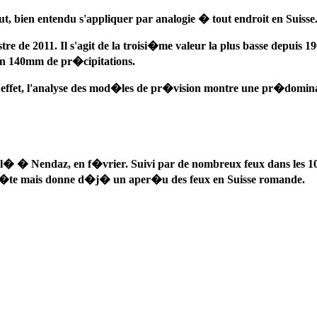
 bien entendu s'appliquer par analogie � tout endroit en Suisse
e de 2011. Il s'agit de la troisi�me valeur la plus basse depuis 19
on 140mm de pr�cipitations.
 en effet, l'analyse des mod�les de pr�vision montre une pr�domina
�l� � Nendaz, en f�vrier. Suivi par de nombreux feux dans les 10
compl�te mais donne d�j� un aper�u des feux en Suisse romande.