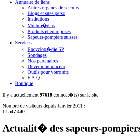
Annuaire de liens
Autres organes de secours
Blogs et sites perso
Institutions
Multim�dias
Produits et entreprises
Sapeurs-pompiers suisses
Services
Encyclop�die SP
Sondages
Nos partenaires
Devenir annonceur
Outils pour votre site
F.A.Q.
Boutique
Il y a actuellement
97618
connect�(s) sur le site.
Nombre de visiteurs depuis Janvier 2011 :
11 547 440
Actualit� des sapeurs-pompier