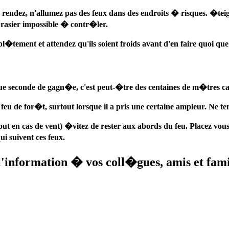
rendez, n'allumez pas des feux dans des endroits � risques. �teign
brasier impossible � contr�ler.
tement et attendez qu'ils soient froids avant d'en faire quoi que 
ue seconde de gagn�e, c'est peut-�tre des centaines de m�tres 
 feu de for�t, surtout lorsque il a pris une certaine ampleur. Ne ten
t en cas de vent) �vitez de rester aux abords du feu. Placez vou
ui suivent ces feux.
information � vos coll�gues, amis et famill