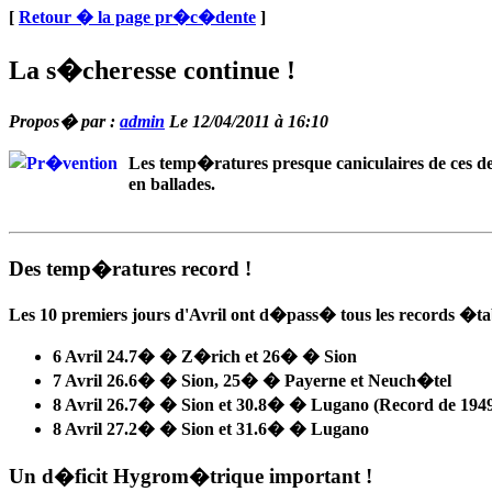
[
Retour � la page pr�c�dente
]
La s�cheresse continue !
Propos� par :
admin
Le 12/04/2011 à 16:10
Les temp�ratures presque caniculaires de ces der
en ballades.
Des temp�ratures record !
Les 10 premiers jours d'Avril ont d�pass� tous les records �tab
6 Avril
24.7� � Z�rich et 26� � Sion
7 Avril
26.6� � Sion, 25� � Payerne et Neuch�tel
8 Avril
26.7� � Sion et 30.8� � Lugano (Record de 1949
8 Avril
27.2� � Sion et 31.6� � Lugano
Un d�ficit Hygrom�trique important !