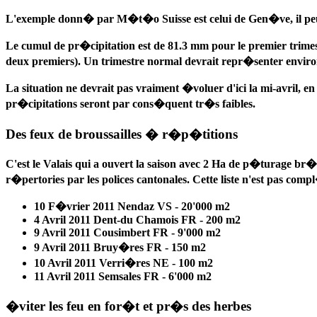
L'exemple donn� par M�t�o Suisse est celui de Gen�ve, il peut,
Le cumul de pr�cipitation est de 81.3 mm pour le premier trimestr
deux premiers). Un trimestre normal devrait repr�senter envir
La situation ne devrait pas vraiment �voluer d'ici la mi-avril,
pr�cipitations seront par cons�quent tr�s faibles.
Des feux de broussailles � r�p�titions
C'est le Valais qui a ouvert la saison avec 2 Ha de p�turage br
r�pertories par les polices cantonales. Cette liste n'est pas 
10 F�vrier 2011
Nendaz VS - 20'000 m2
4 Avril 2011
Dent-du Chamois FR - 200 m2
9 Avril 2011
Cousimbert FR - 9'000 m2
9 Avril 2011
Bruy�res FR - 150 m2
10 Avril 2011
Verri�res NE - 100 m2
11 Avril 2011
Semsales FR - 6'000 m2
�viter les feu en for�t et pr�s des herbes