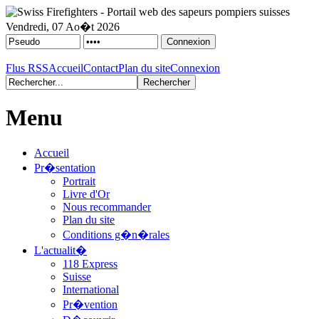
Vendredi, 07 Ao�t 2026
Flus RSS
Accueil
Contact
Plan du site
Connexion
Menu
Accueil
Pr�sentation
Portrait
Livre d'Or
Nous recommander
Plan du site
Conditions g�n�rales
L'actualit�
118 Express
Suisse
International
Pr�vention