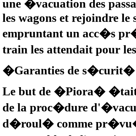
une �vacuation des passa
les wagons et rejoindre le
empruntant un acc�s pr�
train les attendait pour le
�Garanties de s�curit�
Le but de �Piora� �tait d
de la proc�dure d'�vacua
d�roul� comme pr�vu�, a