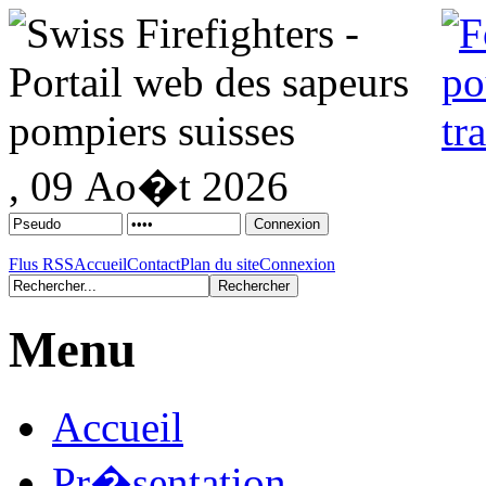
, 09 Ao�t 2026
Flus RSS
Accueil
Contact
Plan du site
Connexion
Menu
Accueil
Pr�sentation