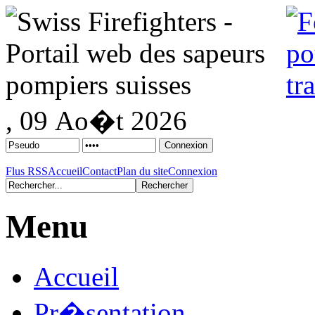
, 09 Ao�t 2026
Flus RSS
Accueil
Contact
Plan du site
Connexion
Menu
Accueil
Pr�sentation