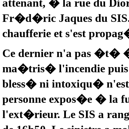
attenant, � la rue du Dio
Fr�d�ric Jaques du SIS
chaufferie et s'est propa
Ce dernier n'a pas �t� 
ma�tris� l'incendie puis 
bless� ni intoxiqu� n'es
personne expos�e � la
l'ext�rieur. Le SIS a ra