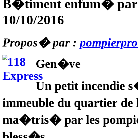
B�timent enfum� par 
10/10/2016
Propos� par :
pompierpro
Gen�ve
Un petit incendie
immeuble du quartier de 
ma�tris� par les pompiers
bless�s.