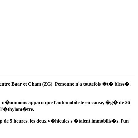
 entre Baar et Cham (ZG). Personne n'a toutefois �t� bless�,
est n�anmoins apparu que l'automobiliste en cause, �g� de 26
� l'�thylom�tre.
p de 5 heures, les deux v�hicules s'�taient immobilis�s, l'un