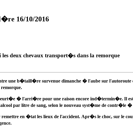
ll�re 16/10/2016
i les deux chevaux transport�s dans la remorque
ontre une b�taill�re survenue dimanche � l'aube sur l'autoroute
a remorque.
e, heurt�e � l'arri�re pour une raison encore ind�termin�e. Il 
d'alcool par litre de sang, selon le nouveau syst�me de contr�le 
mettre en �tat les lieux de l'accident. Apr�s le choc, sur le cou
gence.