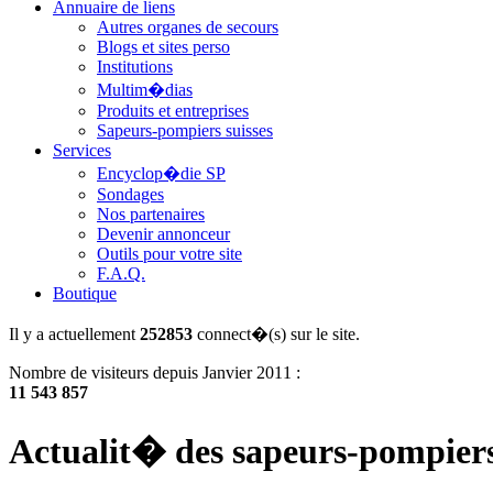
Annuaire de liens
Autres organes de secours
Blogs et sites perso
Institutions
Multim�dias
Produits et entreprises
Sapeurs-pompiers suisses
Services
Encyclop�die SP
Sondages
Nos partenaires
Devenir annonceur
Outils pour votre site
F.A.Q.
Boutique
Il y a actuellement
252853
connect�(s) sur le site.
Nombre de visiteurs depuis Janvier 2011 :
11 543 857
Actualit� des sapeurs-pompier