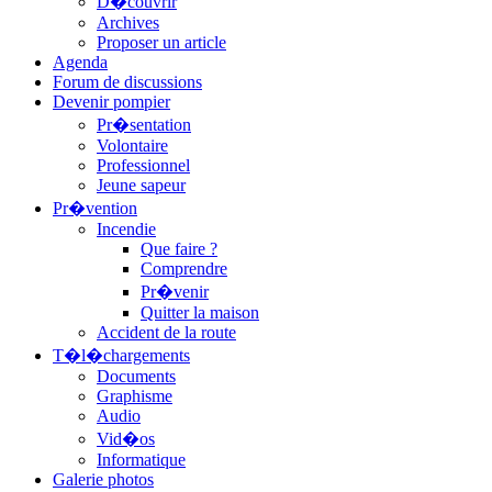
D�couvrir
Archives
Proposer un article
Agenda
Forum de discussions
Devenir pompier
Pr�sentation
Volontaire
Professionnel
Jeune sapeur
Pr�vention
Incendie
Que faire ?
Comprendre
Pr�venir
Quitter la maison
Accident de la route
T�l�chargements
Documents
Graphisme
Audio
Vid�os
Informatique
Galerie photos