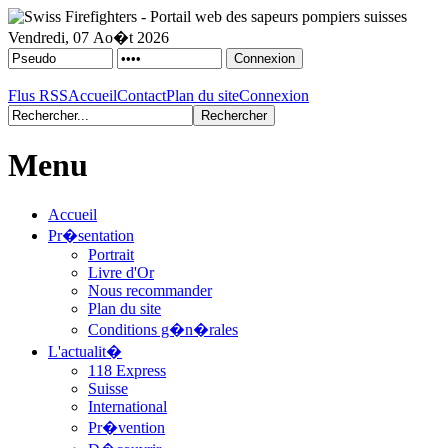
Vendredi, 07 Ao�t 2026
Flus RSS
Accueil
Contact
Plan du site
Connexion
Menu
Accueil
Pr�sentation
Portrait
Livre d'Or
Nous recommander
Plan du site
Conditions g�n�rales
L'actualit�
118 Express
Suisse
International
Pr�vention