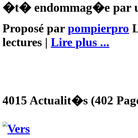
�t� endommag�e par un
Proposé par
pompierpro
L
lectures |
Lire plus ...
4015 Actualit�s (402 Page