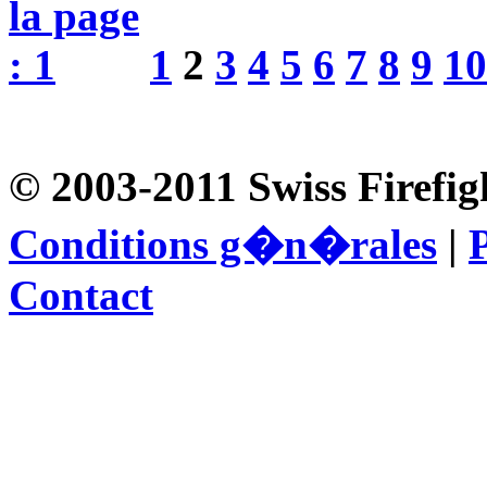
1
2
3
4
5
6
7
8
9
10
© 2003-2011 Swiss Firefig
Conditions g�n�rales
|
P
Contact