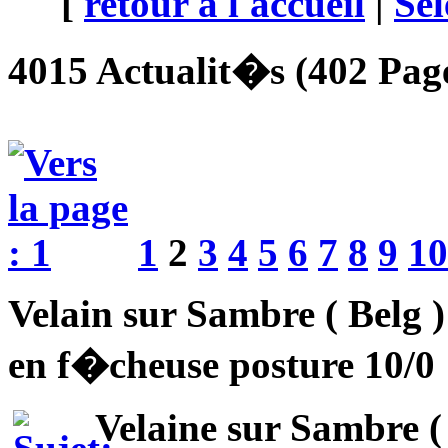
[
retour à l'accueil
|
Sél
4015 Actualit�s (402 Page
1
2
3
4
5
6
7
8
9
10
Velain sur Sambre ( Belg 
en f�cheuse posture 10/0
Velaine sur Sambre (