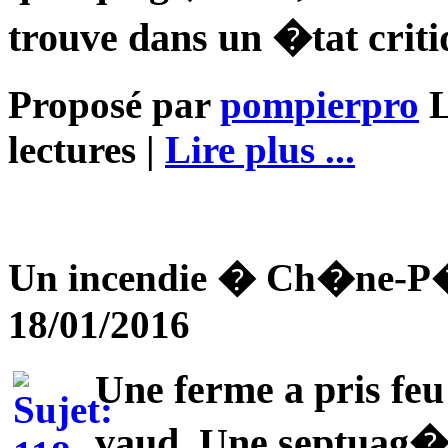
trouve dans un �tat criti
Proposé par
pompierpro
L
lectures |
Lire plus ...
Un incendie � Ch�ne-P�q
18/01/2016
Une ferme a pris feu
vaud. Une septuag