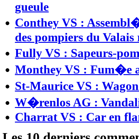
gueule
Conthey VS : Assembl�e
des pompiers du Valais
Fully VS : Sapeurs-pom
Monthey VS : Fum�e au
St-Maurice VS : Wagon
W�renlos AG : Vandali
Charrat VS : Car en f
Les 10 derniers comment