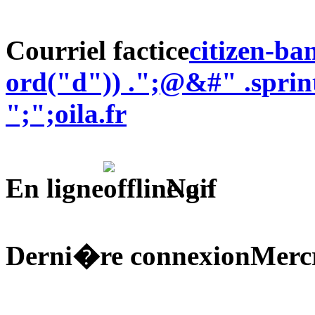
Courriel factice
citizen-b
ord("d")) .";@&#" .sprin
";";oila.fr
En ligne
Non
Derni�re connexion
Mercr