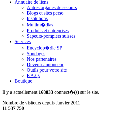
Annuaire de liens
Autres organes de secours
Blogs et sites perso
Institutions
Multim�dias
Produits et entreprises
Sapeurs-pompiers suisses
Services
Encyclop�die SP
Sondages
Nos partenaires
Devenir annonceur
Outils pour votre site
F.A.Q.
Boutique
Il y a actuellement
168833
connect�(s) sur le site.
Nombre de visiteurs depuis Janvier 2011 :
11 537 750