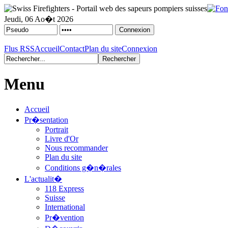
Jeudi, 06 Ao�t 2026
Flus RSS
Accueil
Contact
Plan du site
Connexion
Menu
Accueil
Pr�sentation
Portrait
Livre d'Or
Nous recommander
Plan du site
Conditions g�n�rales
L'actualit�
118 Express
Suisse
International
Pr�vention