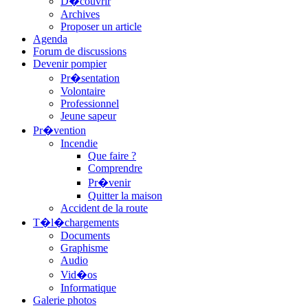
D�couvrir
Archives
Proposer un article
Agenda
Forum de discussions
Devenir pompier
Pr�sentation
Volontaire
Professionnel
Jeune sapeur
Pr�vention
Incendie
Que faire ?
Comprendre
Pr�venir
Quitter la maison
Accident de la route
T�l�chargements
Documents
Graphisme
Audio
Vid�os
Informatique
Galerie photos