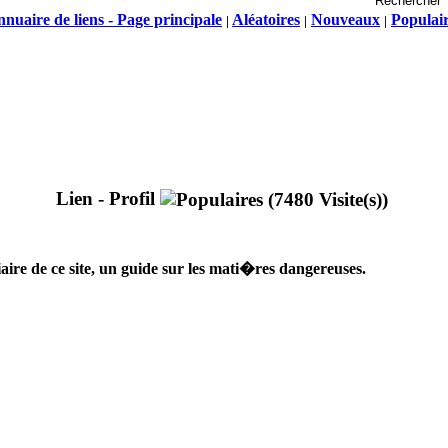
nuaire de liens - Page principale
Aléatoires
Nouveaux
Populai
|
|
|
Lien - Profil
re de ce site, un guide sur les mati�res dangereuses.