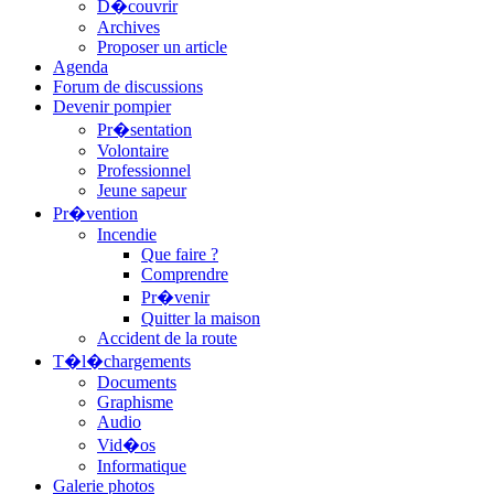
D�couvrir
Archives
Proposer un article
Agenda
Forum de discussions
Devenir pompier
Pr�sentation
Volontaire
Professionnel
Jeune sapeur
Pr�vention
Incendie
Que faire ?
Comprendre
Pr�venir
Quitter la maison
Accident de la route
T�l�chargements
Documents
Graphisme
Audio
Vid�os
Informatique
Galerie photos