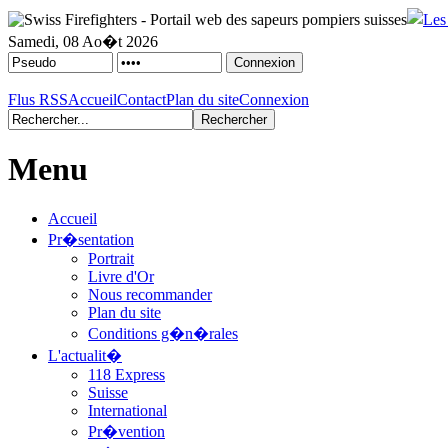
Samedi, 08 Ao�t 2026
Flus RSS
Accueil
Contact
Plan du site
Connexion
Menu
Accueil
Pr�sentation
Portrait
Livre d'Or
Nous recommander
Plan du site
Conditions g�n�rales
L'actualit�
118 Express
Suisse
International
Pr�vention