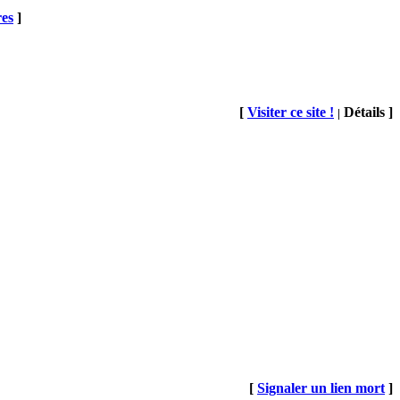
res
]
[
Visiter ce site !
Détails ]
|
[
Signaler un lien mort
]