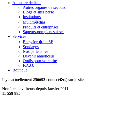
Annuaire de liens
Autres organes de secours
Blogs et sites perso
Institutions
Multim�dias
Produits et entreprises
Sapeurs-pompiers suisses
Services
Encyclop�die SP
Sondages
Nos partenaires
Devenir annonceur
Outils pour votre site
F.A.Q.
Boutique
Il y a actuellement
256693
connect�(s) sur le site.
Nombre de visiteurs depuis Janvier 2011 :
11 558 885