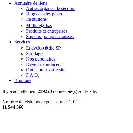
Annuaire de liens
Autres organes de secours
Blogs et sites perso
Institutions
Multim�dias
Produits et entreprises
Sapeurs-pompiers suisses
Services
Encyclop�die SP
Sondages
Nos partenaires
Devenir annonceur
Outils pour votre site
F.A.Q.
Boutique
Il y a actuellement
239220
connect�(s) sur le site.
Nombre de visiteurs depuis Janvier 2011 :
11 544 566