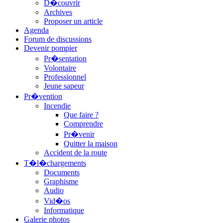
D�couvrir
Archives
Proposer un article
Agenda
Forum de discussions
Devenir pompier
Pr�sentation
Volontaire
Professionnel
Jeune sapeur
Pr�vention
Incendie
Que faire ?
Comprendre
Pr�venir
Quitter la maison
Accident de la route
T�l�chargements
Documents
Graphisme
Audio
Vid�os
Informatique
Galerie photos