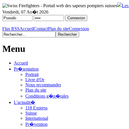
Vendredi, 07 Ao�t 2026
Flus RSS
Accueil
Contact
Plan du site
Connexion
Menu
Accueil
Pr�sentation
Portrait
Livre d'Or
Nous recommander
Plan du site
Conditions g�n�rales
L'actualit�
118 Express
Suisse
International
Pr�vention