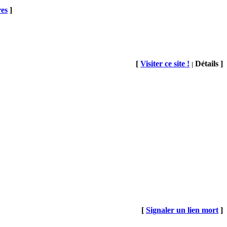
res
]
[
Visiter ce site !
Détails ]
|
[
Signaler un lien mort
]