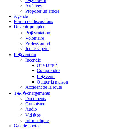
D�couvrir
Archives
Proposer un article
Agenda
Forum de discussions
Devenir pompier
Pr�sentation
Volontaire
Professionnel
Jeune sapeur
Pr�vention
Incendie
Que faire ?
Comprendre
Pr�venir
Quitter la maison
Accident de la route
T�l�chargements
Documents
Graphisme
Audio
Vid�os
Informatique
Galerie photos