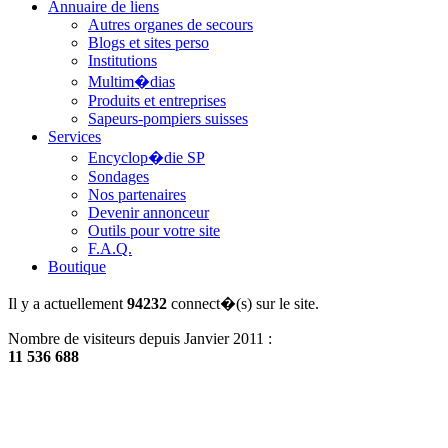
Annuaire de liens
Autres organes de secours
Blogs et sites perso
Institutions
Multim�dias
Produits et entreprises
Sapeurs-pompiers suisses
Services
Encyclop�die SP
Sondages
Nos partenaires
Devenir annonceur
Outils pour votre site
F.A.Q.
Boutique
Il y a actuellement
94232
connect�(s) sur le site.
Nombre de visiteurs depuis Janvier 2011 :
11 536 688