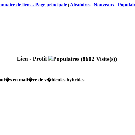
nuaire de liens - Page principale
Aléatoires
Nouveaux
Populai
|
|
|
Lien - Profil
eaut�s en mati�re de v�hicules hybrides.