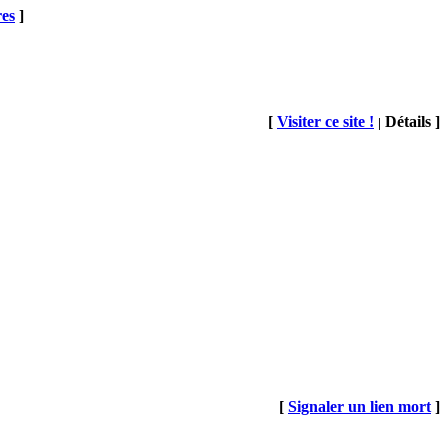
res
]
[
Visiter ce site !
Détails ]
|
[
Signaler un lien mort
]