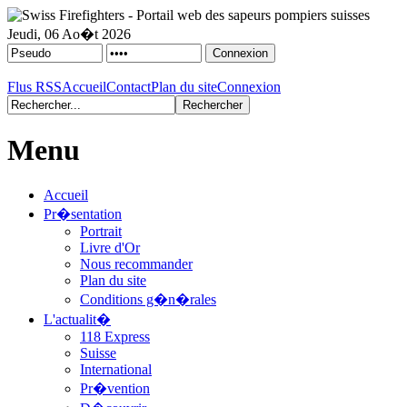
Jeudi, 06 Ao�t 2026
Flus RSS
Accueil
Contact
Plan du site
Connexion
Menu
Accueil
Pr�sentation
Portrait
Livre d'Or
Nous recommander
Plan du site
Conditions g�n�rales
L'actualit�
118 Express
Suisse
International
Pr�vention