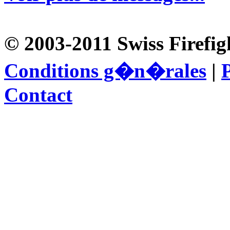
© 2003-2011 Swiss Firefig
Conditions g�n�rales
|
P
Contact