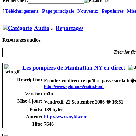
Rechercher:
[
Téléchargement - Page principale
Nouveaux
Populaires
Mieu
|
|
|
Audio
»
Reportages
Reportages audios.
Trier les fi
Les pompiers de Manhattan NY en direct
Description:
Ecoutez en direct ce qu'il se passe sur la f
http://www.nyfd.com/radio.html
Version:
m3u
Mise à jour:
Vendredi, 22 Septembre 2006 � 16:51
Poids:
189 bytes
Auteur:
http://www.nyfd.com
Hits:
7646