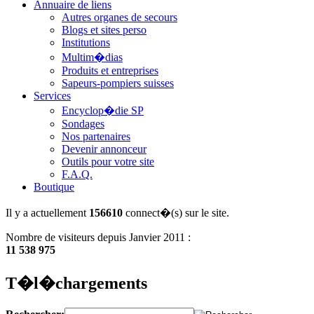
Annuaire de liens
Autres organes de secours
Blogs et sites perso
Institutions
Multim�dias
Produits et entreprises
Sapeurs-pompiers suisses
Services
Encyclop�die SP
Sondages
Nos partenaires
Devenir annonceur
Outils pour votre site
F.A.Q.
Boutique
Il y a actuellement
156610
connect�(s) sur le site.
Nombre de visiteurs depuis Janvier 2011 :
11 538 975
T�l�chargements