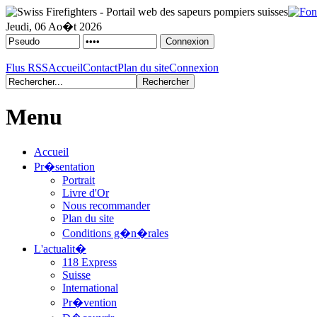
Jeudi, 06 Ao�t 2026
Flus RSS
Accueil
Contact
Plan du site
Connexion
Menu
Accueil
Pr�sentation
Portrait
Livre d'Or
Nous recommander
Plan du site
Conditions g�n�rales
L'actualit�
118 Express
Suisse
International
Pr�vention