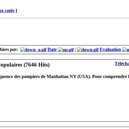
x cotés
]
chiers par:
Date
Evaluation
|
Télécha
r�quence des pompiers de Manhattan NY (USA). Pour comprendre les c