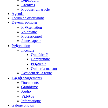
D�couvrir
Archives
Proposer un article
Agenda
Forum de discussions
Devenir pompier
Pr�sentation
Volontaire
Professionnel
Jeune sapeur
Pr�vention
Incendie
Que faire ?
Comprendre
Pr�venir
Quitter la maison
Accident de la route
T�l�chargements
Documents
Graphisme
Audio
Vid�os
Informatique
Galerie photos