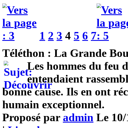
1
2
3
4
5
6
7
Téléthon : La Grande Bouc
Les hommes du feu d
entendaient rassembl
bonne cause. Ils en ont ré
humain exceptionnel.
Proposé par
admin
Le 10/