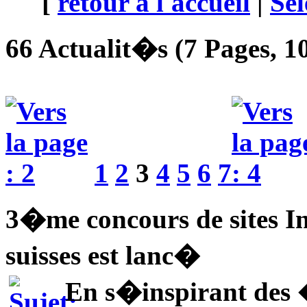
[
retour à l'accueil
|
Sél
66 Actualit�s (7 Pages, 10
1
2
3
4
5
6
7
3�me concours de sites In
suisses est lanc�
En s�inspirant des