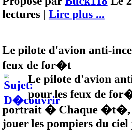
Proposé par
Buck118
Le 2
lectures |
Lire plus ...
Le pilote d'avion anti-inc
feux de for�t
Le pilote d'avion ant
pour les feux de for
portrait � Chaque �t�, S
jouer les pompiers du cie