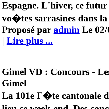
Espagne. L'hiver, ce futur
vo�tes sarrasines dans l
Proposé par
admin
Le 02/0
|
Lire plus ...
Gimel VD : Concours - Le
Gimel
La 101e F�te cantonale d
lieu ce week-end. Des con