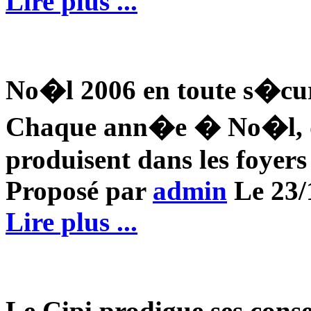
Lire plus ...
No�l 2006 en toute s�cu
Chaque ann�e � No�l, de
produisent dans les foyers 
Proposé par
admin
Le 23/1
Lire plus ...
Le Cipi prodigue ses cons