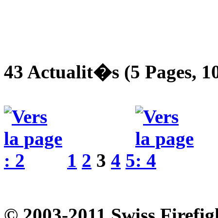
43 Actualit�s (5 Pages, 10
1
2
3
4
5
© 2003-2011 Swiss Firefig