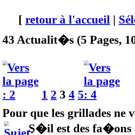
[
retour à l'accueil
|
Sél
43 Actualit�s (5 Pages, 10
1
2
3
4
5
Pour que les grillades ne 
S�il est des fa�ons de