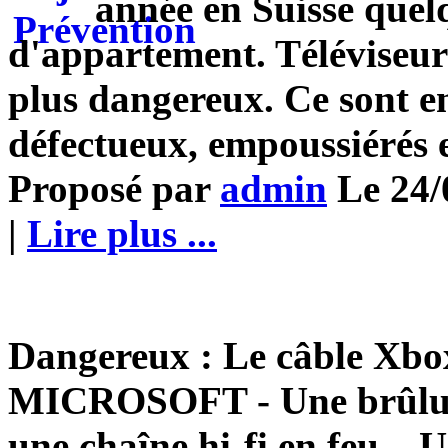
année en Suisse quel
d'appartement. Téléviseur
plus dangereux. Ce sont en
défectueux, empoussiérés e
Proposé par
admin
Le 24/
|
Lire plus ...
Dangereux : Le câble Xbo
MICROSOFT - Une brûlure 
une chaîne hi-fi en feu... 